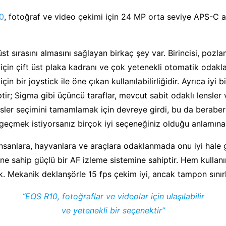
0
, fotoğraf ve video çekimi için 24 MP orta seviye APS-C a
üst sırasını almasını sağlayan birkaç şey var. Birincisi, pozla
için çift üst plaka kadranı ve çok yetenekli otomatik odakl
in bir joystick ile öne çıkan kullanılabilirliğidir. Ayrıca iyi b
ptir; Sigma gibi üçüncü taraflar, mevcut sabit odaklı lensler
ler seçimini tamamlamak için devreye girdi, bu da beraber
 geçmek istiyorsanız birçok iyi seçeneğiniz olduğu anlamına 
 insanlara, hayvanlara ve araçlara odaklanmada onu iyi hale 
ine sahip güçlü bir AF izleme sistemine sahiptir. Hem kulla
uk. Mekanik deklanşörle 15 fps çekim iyi, ancak tampon sınırl
“EOS R10, fotoğraflar ve videolar için ulaşılabilir
ve yetenekli bir seçenektir”