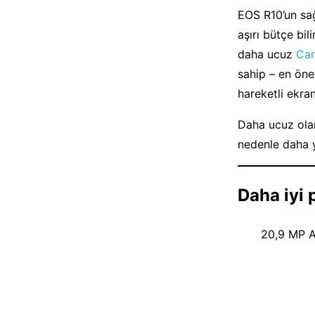
EOS R10’un sağ
aşırı bütçe bi
daha ucuz
Ca
sahip – en öne
hareketli ekra
Daha ucuz ol
nedenle daha 
Daha iyi 
20,9 MP A