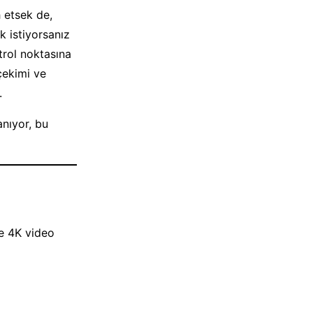
 etsek de,
k istiyorsanız
trol noktasına
çekimi ve
.
anıyor, bu
e 4K video