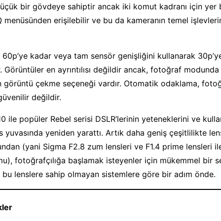
üçük bir gövdeye sahiptir ancak iki komut kadranı için yer 
 menüsünden erişilebilir ve bu da kameranın temel işlevleri
e 60p’ye kadar veya tam sensör genişliğini kullanarak 30p’
r. Görüntüler en ayrıntılısı değildir ancak, fotoğraf modunda
in görüntü çekme seçeneği vardır. Otomatik odaklama, fot
venilir değildir.
ile popüler Rebel serisi DSLR’lerinin yeteneklerini ve kullanı
s yuvasında yeniden yarattı. Artık daha geniş çeşitlilikte le
dan (yani Sigma F2.8 zum lensleri ve F1.4 prime lensleri i
mu), fotoğrafçılığa başlamak isteyenler için mükemmel bir 
i bu lenslere sahip olmayan sistemlere göre bir adım önde.
ler