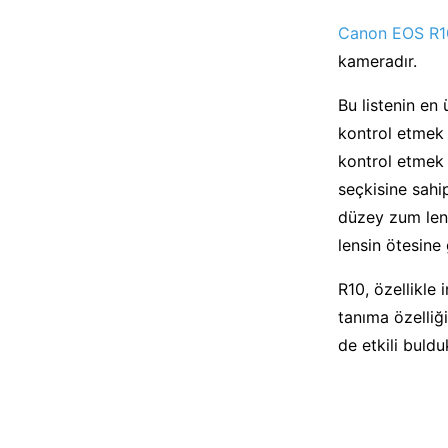
Canon EOS R1
kameradır.
Bu listenin en 
kontrol etmek 
kontrol etmek iç
seçkisine sahi
düzey zum lens
lensin ötesine
R10, özellikle
tanıma özelliğ
de etkili buld