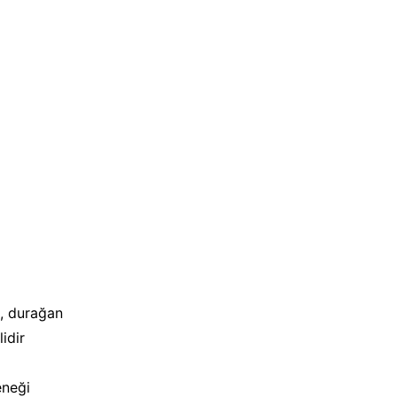
, durağan
idir
eneği