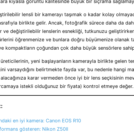
lara kıyasla görüntü kalitesinde büyük bir sıçrama sağlamay
ştirilebilir lensli bir kamerayı taşımak o kadar kolay olmaya
asrafıyla birlikte gelir. Ancak, fotoğrafik sürece daha da da
er ve değiştirilebilir lenslerin esnekliği, tutkunuzu geliştirirken
türlerini öğrenmenize ve bunlara doğru büyümenize olanak ta
ve kompaktların çoğundan çok daha büyük sensörlere sahipt
reticilerinin, yeni başlayanların kamerayla birlikte gelen te
i varsaydığını belirtmekte fayda var, bu nedenle hangi ma
n alacağınıza karar vermeden önce iyi bir lens seçkisinin me
rcamaya istekli olduğunuz bir fiyata) kontrol etmeye değer.
:
ındaki en iyi kamera: Canon EOS R10
rformans gösteren: Nikon Z50II