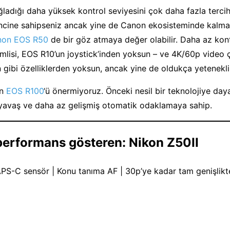
ladığı daha yüksek kontrol seviyesini çok daha fazla tercih
lincine sahipseniz ancak yine de Canon ekosisteminde kalma
non EOS R50
de bir göz atmaya değer olabilir. Daha az kon
mlisi, EOS R10’un joystick’inden yoksun – ve 4K/60p video 
n gibi özelliklerden yoksun, ancak yine de oldukça yetenekli
an
EOS R100
‘ü önermiyoruz. Önceki nesil bir teknolojiye day
yavaş ve daha az gelişmiş otomatik odaklamaya sahip.
performans gösteren: Nikon Z50II
PS-C sensör | Konu tanıma AF | 30p’ye kadar tam genişlikt