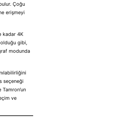
bulur. Çoğu
ne erişmeyi
ye kadar 4K
 olduğu gibi,
oğraf modunda
labilirliğini
ns seçeneği
le Tamron’un
seçim ve