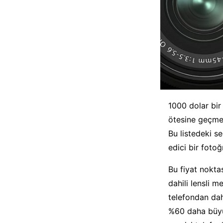
1000 dolar bir 
ötesine geçme
Bu listedeki s
edici bir foto
Bu fiyat noktas
dahili lensli 
telefondan dah
%60 daha büyü