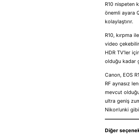
R10 nispeten k
önemli ayara Q
kolaylaştırır.
R10, kırpma il
video çekebili
HDR TV’ler iç
olduğu kadar gü
Canon, EOS R10 
RF aynasız len
mevcut olduğun
ultra geniş zu
Nikon’unki gib
Diğer seçenek