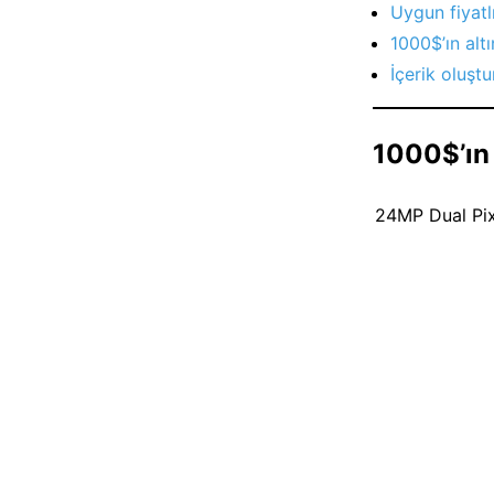
Uygun fiyatl
1000$’ın al
İçerik oluşt
1000$’ın 
24MP Dual Pix