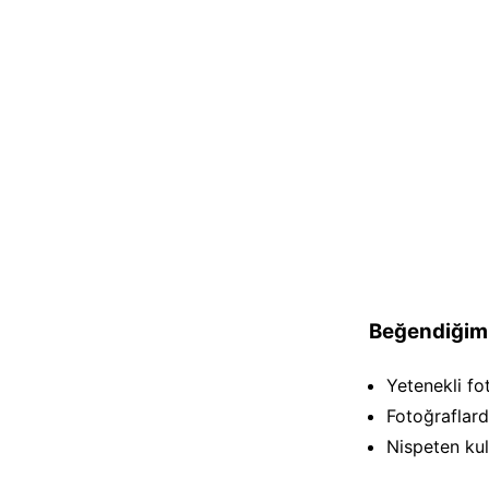
Beğendiğimi
Yetenekli fo
Fotoğraflarda
Nispeten kul