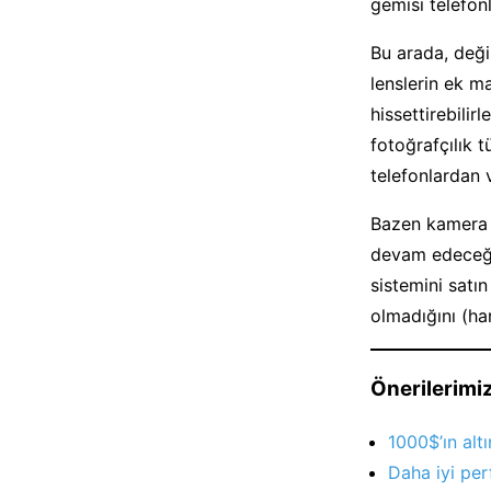
gemisi telefon
Bu arada, deği
lenslerin ek m
hissettirebilirl
fotoğrafçılık 
telefonlardan 
Bazen kamera ü
devam edeceğin
sistemini satı
olmadığını (ha
Önerilerimiz
1000$’ın alt
Daha iyi pe