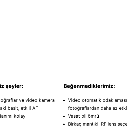
z şeyler:
Beğenmediklerimiz:
toğraflar ve video kamera
Video otomatik odaklaması
ki basit, etkili AF
fotoğraflardan daha az etkil
lanımı kolay
Vasat pil ömrü
Birkaç mantıklı RF lens seç