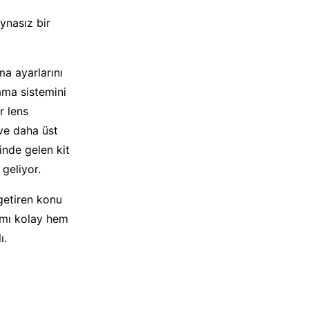
ynasız bir
ma ayarlarını
ama sistemini
ir lens
 ve daha üst
inde gelen kit
geliyor.
getiren konu
nımı kolay hem
ı.