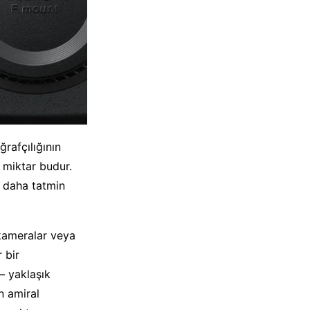
ğrafçılığının
 miktar budur.
e daha tatmin
i kameralar veya
 bir
– yaklaşık
n amiral