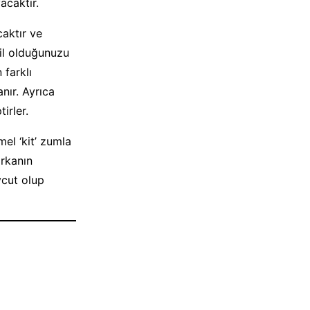
acaktır.
caktır ve
hil olduğunuzu
 farklı
nır. Ayrıca
irler.
mel ‘kit’ zumla
rkanın
vcut olup