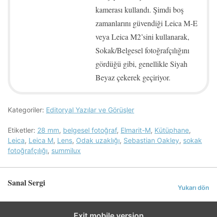
kamerası kullandı. Şimdi boş
zamanlarını güvendiği Leica M-E
veya Leica M2’sini kullanarak,
Sokak/Belgesel fotoğrafçılığını
gördüğü gibi, genellikle Siyah
Beyaz çekerek geçiriyor.
Kategoriler:
Editoryal Yazılar ve Görüşler
Etiketler:
28 mm
,
belgesel fotoğraf
,
Elmarit-M
,
Kütüphane
,
Leica
,
Leica M
,
Lens
,
Odak uzaklığı
,
Sebastian Oakley
,
sokak
fotoğrafçılığı
,
summilux
Sanal Sergi
Yukarı dön
Exit mobile version