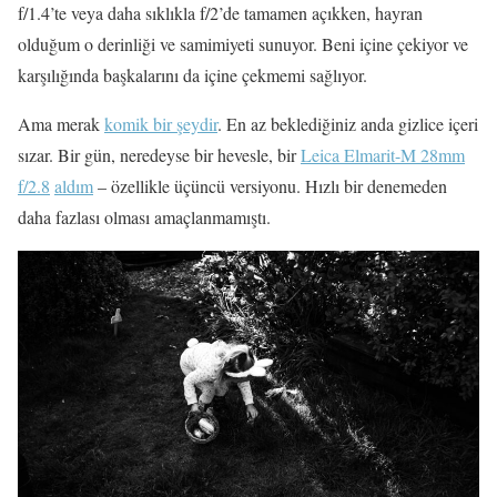
f/1.4’te veya daha sıklıkla f/2’de tamamen açıkken, hayran
olduğum o derinliği ve samimiyeti sunuyor. Beni içine çekiyor ve
karşılığında başkalarını da içine çekmemi sağlıyor.
Ama merak
komik bir şeydir
. En az beklediğiniz anda gizlice içeri
sızar. Bir gün, neredeyse bir hevesle, bir
Leica Elmarit-M 28mm
f/2.8
aldım
– özellikle üçüncü versiyonu. Hızlı bir denemeden
daha fazlası olması amaçlanmamıştı.