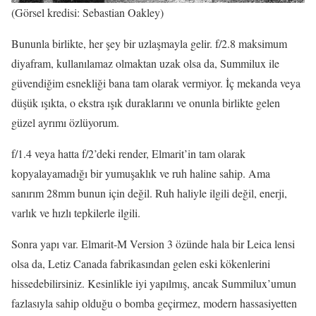
(Görsel kredisi: Sebastian Oakley)
Bununla birlikte, her şey bir uzlaşmayla gelir. f/2.8 maksimum
diyafram, kullanılamaz olmaktan uzak olsa da, Summilux ile
güvendiğim esnekliği bana tam olarak vermiyor. İç mekanda veya
düşük ışıkta, o ekstra ışık duraklarını ve onunla birlikte gelen
güzel ayrımı özlüyorum.
f/1.4 veya hatta f/2’deki render, Elmarit’in tam olarak
kopyalayamadığı bir yumuşaklık ve ruh haline sahip. Ama
sanırım 28mm bunun için değil. Ruh haliyle ilgili değil, enerji,
varlık ve hızlı tepkilerle ilgili.
Sonra yapı var. Elmarit-M Version 3 özünde hala bir Leica lensi
olsa da, Letiz Canada fabrikasından gelen eski kökenlerini
hissedebilirsiniz. Kesinlikle iyi yapılmış, ancak Summilux’umun
fazlasıyla sahip olduğu o bomba geçirmez, modern hassasiyetten