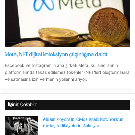
Meta, NFT dijital koleksiyon çılgınlığına daldı
Facebook ve Instagram'ın ana şirketi Meta, kullanıcılarının
platformlarında takas edilemez tokenler (NFT'ler) oluşturmasına
ve satmasına izin vermenin yollarını arıyor.
İlginizi Çekebilir
William Meyers’in ‘Civics’ Kitabı New York’un
Yurttaşlık Hikâyelerini Anlatıyor