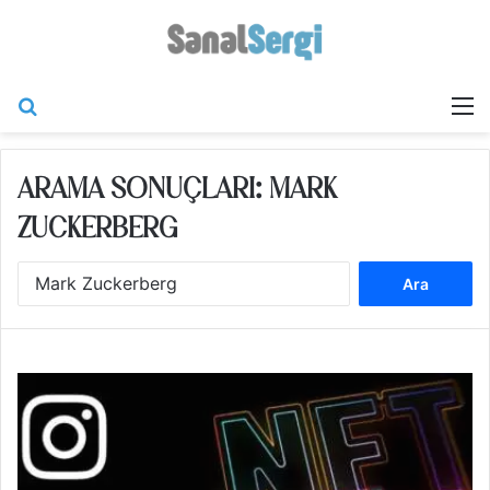
Arama yap ...
M
ARAMA SONUÇLARI:
MARK
ZUCKERBERG
Arama: