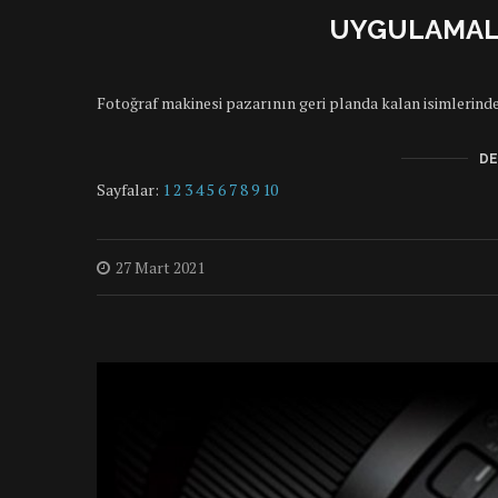
UYGULAMALI
Fotoğraf makinesi pazarının geri planda kalan isimlerinden
DE
Sayfalar:
1
2
3
4
5
6
7
8
9
10
27 Mart 2021