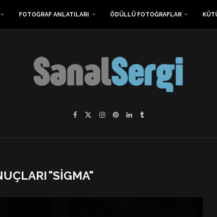
FOTOĞRAF ANLATILARI
ÖDÜLLÜ FOTOĞRAFLAR
KÜT
NUÇLARI
"SIGMA"