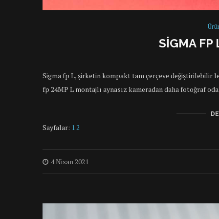
Ürü
SIGMA FP 
Sigma fp L, şirketin kompakt tam çerçeve değiştirilebilir l
fp 24MP L montajlı aynasız kameradan daha fotoğraf oda
DE
Sayfalar:
1
2
4 Nisan 2021