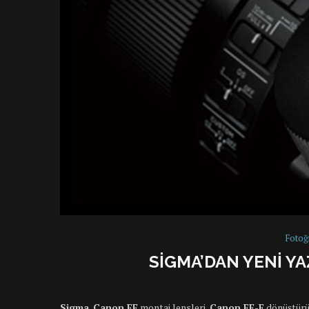
Fotoğ
SIGMA’DAN YENI Y
Sigma
,
Canon EF
montaj lensleri,
Canon EF-E
dönüştürü