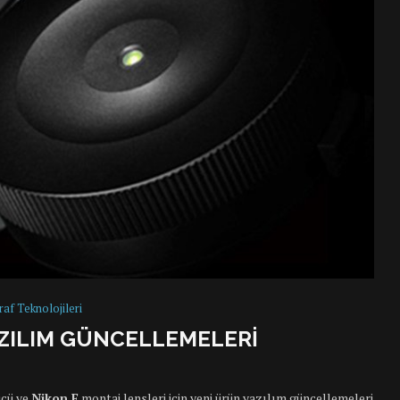
raf Teknolojileri
AZILIM GÜNCELLEMELERI
cü ve
Nikon F
montaj lensleri için yeni ürün yazılım güncellemeleri