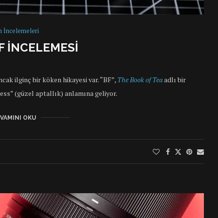
n İncelemeleri
F İNCELEMESI
cak ilginç bir köken hikayesi var. “BF”,
The Book of Tea
adlı bir
hness” (güzel aptallık) anlamına geliyor.
VAMINI OKU