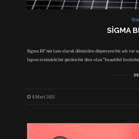
Ürü
SIGMA B
Sigma BF’nin tam olarak dilinizden düşmeyen bir adı var an
Japon tezindeki bir şiirden bir dize olan “beautiful foolis
DE
8 Mart 2025