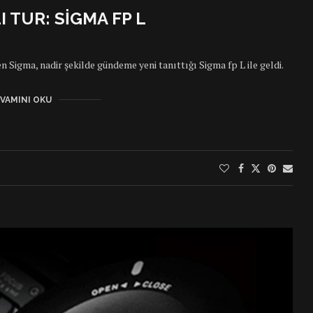
 TUR: SIGMA FP L
 Sigma, nadir şekilde gündeme yeni tanıttığı Sigma fp L ile geldi.
VAMINI OKU