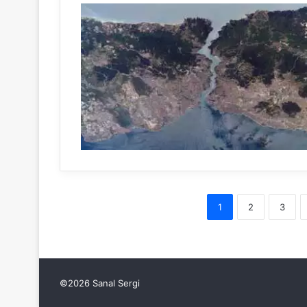
1
2
3
©2026 Sanal Sergi