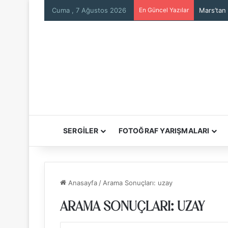
Cuma , 7 Ağustos 2026
En Güncel Yazılar
Mars’tan
SERGİLER
FOTOĞRAF YARIŞMALARI
Anasayfa
/
Arama Sonuçları: uzay
ARAMA SONUÇLARI:
UZAY