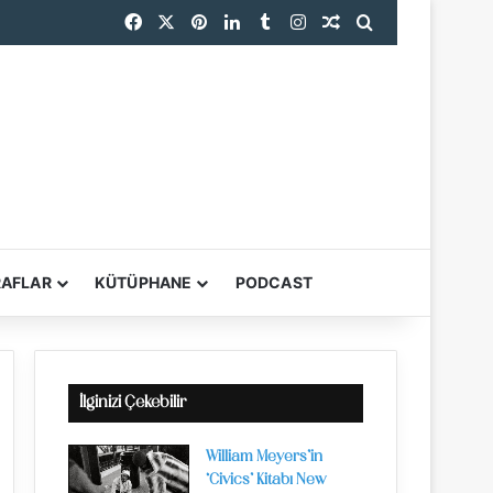
Facebook
X
Pinterest
LinkedIn
Tumblr
Instagram
Rastgele Makale
Arama yap ...
RAFLAR
KÜTÜPHANE
PODCAST
YARDIMCI ARAÇL
İlginizi Çekebilir
William Meyers’in
‘Civics’ Kitabı New