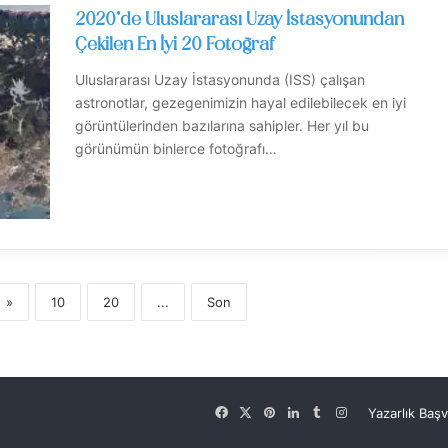
2020’de Uluslararası Uzay İstasyonundan
Çekilen En İyi 20 Fotoğraf
Uluslararası Uzay İstasyonunda (ISS) çalışan
astronotlar, gezegenimizin hayal edilebilecek en iyi
görüntülerinden bazılarına sahipler. Her yıl bu
görünümün binlerce fotoğrafı…
»
10
20
...
Son
Facebook
X
Pinterest
LinkedIn
Tumblr
Instagram
Yazarlık Baş