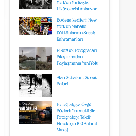
York’un Yurttaşlık
Hikâyelerini Anlatıyor
Bodega Kedileri: New
York’un Mahalle
Dükkânlarının Sessiz
Kahramanları
HiRezGo: Fotoğrafları
Sıkıştırmadan
Paylaşmanın Yeni Yolu
Alan Schaller : Street
Safari
Fotoğrafçıya Övgü
Sözleri: Yetenekli Bir
Fotoğrafçıyı Takdir
Etmek İçin 100 Anlamlı
Mesaj