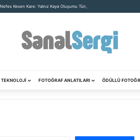
 Nefes Kesen Kare: Yalnız Kaya Oluşumu Tüm Ayrıntılarıyla Görüntülendi
TEKNOLOJİ
FOTOĞRAF ANLATILARI
ÖDÜLLÜ FOTOĞ
Arama: