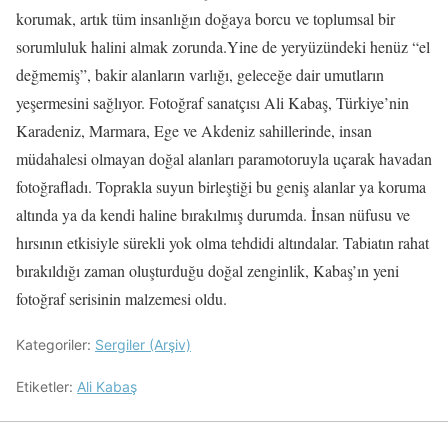
korumak, artık tüm insanlığın doğaya borcu ve toplumsal bir
sorumluluk halini almak zorunda.Yine de yeryüzündeki henüz “el
değmemiş”, bakir alanların varlığı, geleceğe dair umutların
yeşermesini sağlıyor. Fotoğraf sanatçısı Ali Kabaş, Türkiye’nin
Karadeniz, Marmara, Ege ve Akdeniz sahillerinde, insan
müdahalesi olmayan doğal alanları paramotoruyla uçarak havadan
fotoğrafladı. Toprakla suyun birleştiği bu geniş alanlar ya koruma
altında ya da kendi haline bırakılmış durumda. İnsan nüfusu ve
hırsının etkisiyle sürekli yok olma tehdidi altındalar. Tabiatın rahat
bırakıldığı zaman oluşturduğu doğal zenginlik, Kabaş’ın yeni
fotoğraf serisinin malzemesi oldu.
Kategoriler:
Sergiler (Arşiv)
Etiketler:
Ali Kabaş