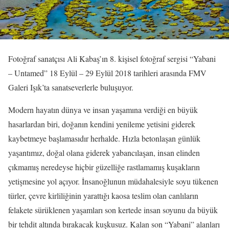
Fotoğraf sanatçısı Ali Kabaş’ın 8. kişisel fotoğraf sergisi “Yabani
– Untamed” 18 Eylül – 29 Eylül 2018 tarihleri arasında FMV
Galeri Işık’ta sanatseverlerle buluşuyor.
Modern hayatın dünya ve insan yaşamına verdiği en büyük
hasarlardan biri, doğanın kendini yenileme yetisini giderek
kaybetmeye başlamasıdır herhalde. Hızla betonlaşan günlük
yaşantımız, doğal olana giderek yabancılaşan, insan elinden
çıkmamış neredeyse hiçbir güzelliğe rastlamamış kuşakların
yetişmesine yol açıyor. İnsanoğlunun müdahalesiyle soyu tükenen
türler, çevre kirliliğinin yarattığı kaosa teslim olan canlıların
felakete sürüklenen yaşamları son kertede insan soyunu da büyük
bir tehdit altında bırakacak kuşkusuz. Kalan son “Yabani” alanları