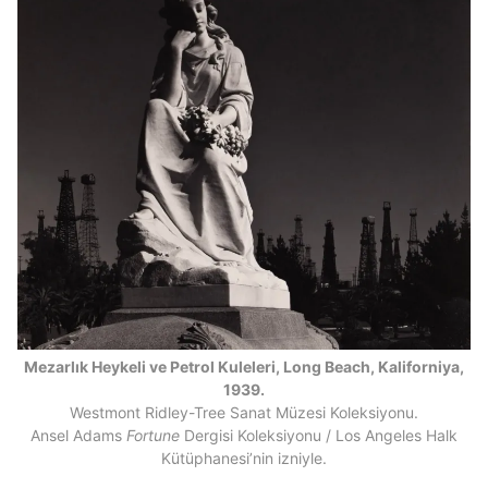
Mezarlık Heykeli ve Petrol Kuleleri, Long Beach, Kaliforniya,
1939.
Westmont Ridley-Tree Sanat Müzesi Koleksiyonu.
Ansel Adams
Fortune
Dergisi Koleksiyonu / Los Angeles Halk
Kütüphanesi’nin izniyle.