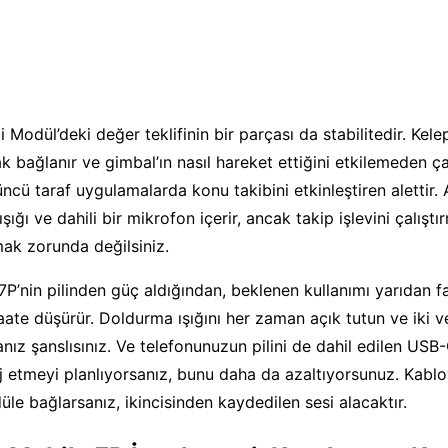
i Modül’deki değer teklifinin bir parçası da stabilitedir. Kel
k bağlanır ve gimbal’ın nasıl hareket ettiğini etkilemeden ç
çüncü taraf uygulamalarda konu takibini etkinleştiren alettir.
şığı ve dahili bir mikrofon içerir, ancak takip işlevini çalıştı
mak zorunda değilsiniz.
P’nin pilinden güç aldığından, beklenen kullanımı yarıdan f
aate düşürür. Doldurma ışığını her zaman açık tutun ve iki 
anız şanslısınız. Ve telefonunuzun pilini de dahil edilen U
j etmeyi planlıyorsanız, bunu daha da azaltıyorsunuz. Kabl
e bağlarsanız, ikincisinden kaydedilen sesi alacaktır.