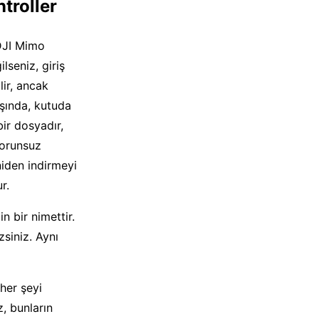
troller
 DJI Mimo
lseniz, giriş
lir, ancak
ışında, kutuda
ir dosyadır,
sorunsuz
niden indirmeyi
r.
n bir nimettir.
siniz. Aynı
her şeyi
, bunların