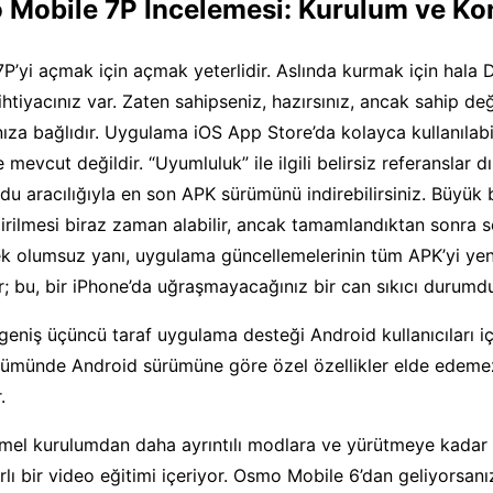
 Mobile 7P İncelemesi: Kurulum ve Kon
’yi açmak için açmak yeterlidir. Aslında kurmak için hala
tiyacınız var. Zaten sahipseniz, hazırsınız, ancak sahip deği
nıza bağlıdır. Uygulama iOS App Store’da kolayca kullanılabi
mevcut değildir. “Uyumluluk” ile ilgili belirsiz referanslar d
u aracılığıyla en son APK sürümünü indirebilirsiniz. Büyük b
irilmesi biraz zaman alabilir, ancak tamamlandıktan sonra 
Tek olumsuz yanı, uygulama güncellemelerinin tüm APK’yi ye
r; bu, bir iPhone’da uğraşmayacağınız bir can sıkıcı durumdu
geniş üçüncü taraf uygulama desteği Android kullanıcıları içi
rümünde Android sürümüne göre özel özellikler elde edemez
.
temel kurulumdan daha ayrıntılı modlara ve yürütmeye kadar 
lı bir video eğitimi içeriyor. Osmo Mobile 6’dan geliyorsanız