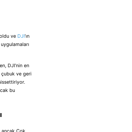
ı oldu ve
DJI
‘ın
 uygulamaları
en, DJI’nin en
r çubuk ve geri
ssettiriyor.
ncak bu
ı
r, ancak Çok