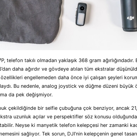
, telefon takılı olmadan yaklaşık 368 gram ağırlığındadır. 
dan daha ağırdır ve gövdeye atılan tüm ekstralar düşünüld
 özellikleri engellemeden daha önce iyi çalışan şeyleri korum
aydı. Bu nedenle, analog joystick ve düğme düzeni büyük 
ama da pek değişmiyor.
ubuk çekildiğinde bir selfie çubuğuna çok benziyor, ancak 21
ekstra uzunluk açılar ve perspektifler söz konusu olduğund
atabilir. Neyse ki manyetik telefon kelepçesi her zamanki ka
emesini sağlıyor. Tek sorun, DJI’nin kelepçenin genel tasar