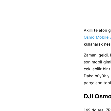
Akıllı telefon
Osmo Mobile 
kullanarak nesn
Zamanı geldi. 
son mobil gimba
çekilebilir bir
Daha büyük yıl
parçaların topl
DJI Osmo
149 dolara, 7P