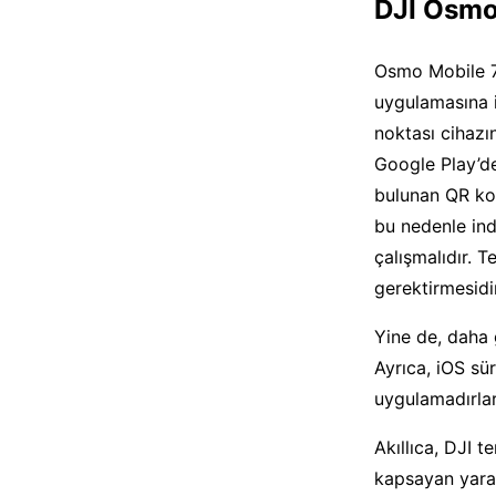
DJI Osmo
Osmo Mobile 7P
uygulamasına ih
noktası cihazı
Google Play’de 
bulunan QR kod
bu nedenle ind
çalışmalıdır. 
gerektirmesidi
Yine de, daha 
Ayrıca, iOS sü
uygulamadırlar
Akıllıca, DJI 
kapsayan yarar