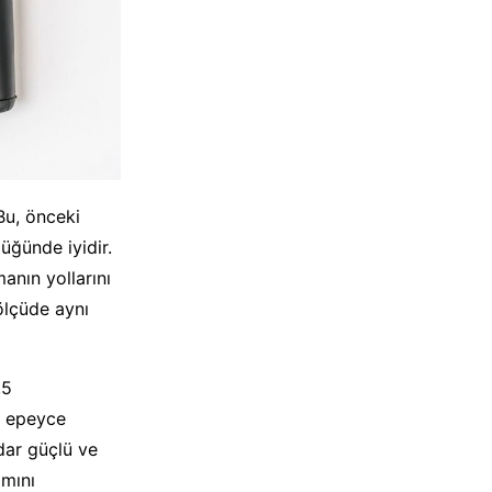
Bu, önceki
üğünde iyidir.
anın yollarını
ölçüde aynı
,5
a epeyce
dar güçlü ve
ımını