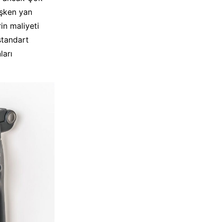
işken yan
in maliyeti
standart
ları