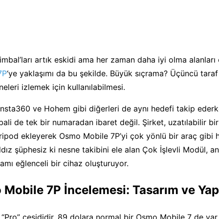
 gimbal’ları artık eskidi ama her zaman daha iyi olma alanlar
7P
‘ye yaklaşımı da bu şekilde. Büyük sıçrama? Üçüncü taraf
eleri izlemek için kullanılabilmesi.
Insta360 ve Hohem gibi diğerleri de aynı hedefi takip ederk
li de tek bir numaradan ibaret değil. Şirket, uzatılabilir bi
 tripod ekleyerek Osmo Mobile 7P’yi çok yönlü bir araç gibi hi
dız şüphesiz ki nesne takibini ele alan Çok İşlevli Modül, a
amı eğlenceli bir cihaz oluşturuyor.
 Mobile 7P İncelemesi: Tasarım ve Yap
 “Pro” çeşididir. 89 dolara normal bir Osmo Mobile 7 de va