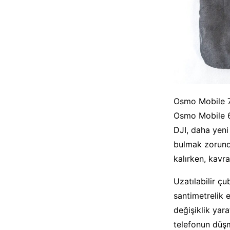
Osmo Mobile 7P
Osmo Mobile 6’
DJI, daha yeni
bulmak zorund
kalırken, kavr
Uzatılabilir ç
santimetrelik 
değişiklik yar
telefonun düşm