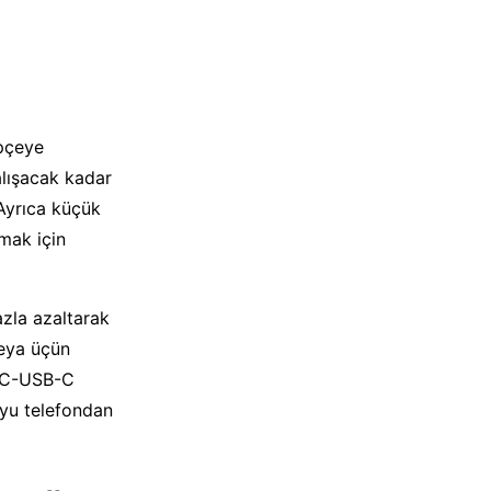
epçeye
alışacak kadar
 Ayrıca küçük
rmak için
azla azaltarak
veya üçün
SB-C-USB-C
oyu telefondan