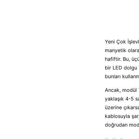
Yeni Çok İşlevl
manyetik olara
hafiftir. Bu, ü
bir LED dolgu ı
bunları kullan
Ancak, modül 7
yaklaşık 4-5 s
üzerine çıkars
kablosuyla şar
doğrudan modül