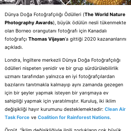
Dünya Doğa Fotoğrafçılığı Ödülleri (
The World Nature
Photography Awards
), büyük ödülün nesli tükenmekte
olan Borneo orangutanı fotoğrafı için Kanadalı
fotoğrafçı
Thomas Vijayan
‘a gittiği 2020 kazananlarını
açıkladı.
Londra, İngiltere merkezli Dünya Doğa Fotoğrafçılığı
ödülleri nispeten yenidir ve bir grup sürdürülebilirlik
uzmanı tarafından yalnızca en iyi fotoğrafçılardan
bazılarını tanıtmakla kalmayıp aynı zamanda gezegen
için bir şeyler yapmak isteyen bir yarışmaya ev
sahipliği yapmak için yaratılmıştır. Kuruluş, iki iklim
değişikliği hayır kurumunu desteklemektedir:
Clean Air
Task Force
ve
Coalition for Rainforest Nations
.
Örgüt, “İklim değişikliğiyle ilgili zorlukların çok büyük