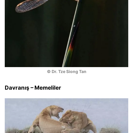
© Dr. Tze Siong Tan
Davranış – Memeliler