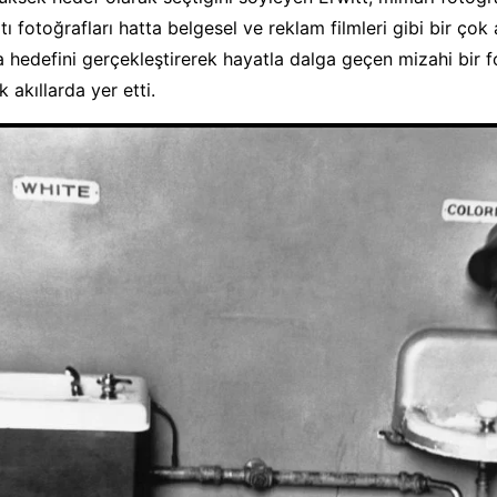
ltı fotoğrafları hatta belgesel ve reklam filmleri gibi bir ço
 hedefini gerçekleştirerek hayatla dalga geçen mizahi bir f
k akıllarda yer etti.