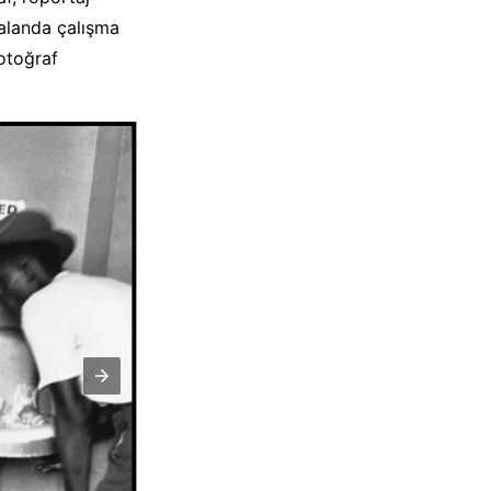
k alanda çalışma
otoğraf