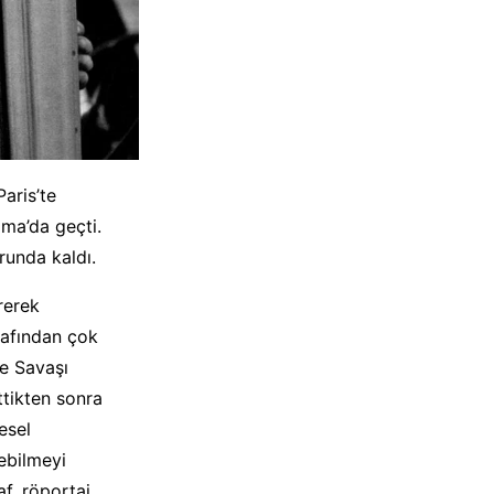
aris’te
oma’da geçti.
runda kaldı.
rerek
rafından çok
re Savaşı
ttikten sonra
esel
rebilmeyi
f, röportaj