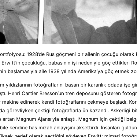
ortfolyosu: 1928’de Rus göçmeni bir ailenin çocuğu olarak P
Erwitt’in çocukluğu, babasının işi nedeniyle göç ettikleri R
zmin başlamasıyla aile 1938 yılında Amerika’ya göç etmek zo
m yıldızlarının fotoğraflarını basan bir karanlık odada işe gi
ıştı. Henri Cartier Bresson’un tren deposunu gösteren fotoğ
ir makine edinerek kendi fotoğraflarını çekmeye başladı. Ko
da görevliyken çektiği fotoğraflarla ün kazandı. Askerliği bi
kçe artan Magnum Ajansı’yla anlaştı. Magnum için çektiği belg
bile kendine has mizah anlayışını aksettirdi. İnsanları güldü
üksek hedef olarak seçtiğini söyleyen Erwitt; mimari fotoğra