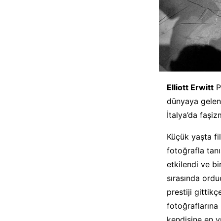
Elliott Erwitt
P
dünyaya gelen 
İtalya’da faşi
Küçük yaşta fil
fotoğrafla tan
etkilendi ve b
sırasında ordu
prestiji gitti
fotoğraflarına 
kendisine en y