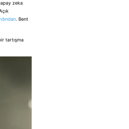
 yapay zeka
Açık
ardından
. Bent
ir tartışma