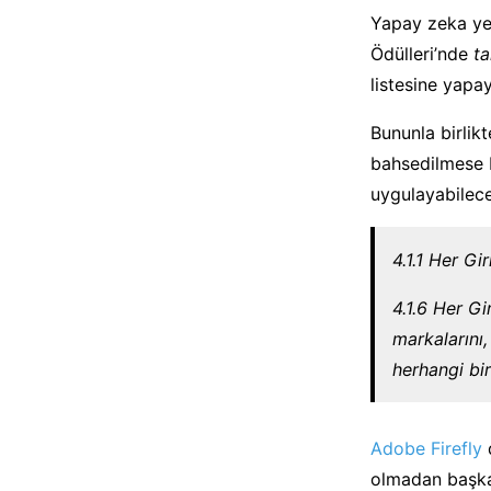
Yapay zeka yen
Ödülleri’nde
t
listesine yapa
Bununla birlik
bahsedilmese b
uygulayabilece
4.1.1 Her Gi
4.1.6 Her Gi
markalarını,
herhangi bir
Adobe Firefly
d
olmadan başka b