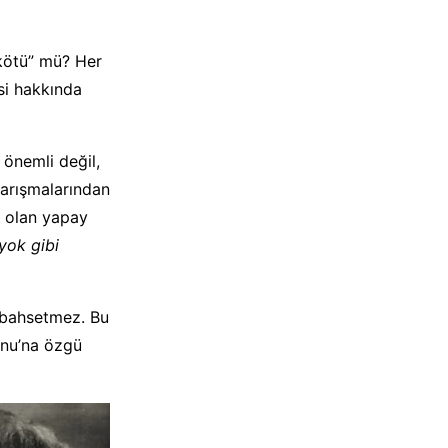
kötü” mü? Her
si hakkında
önemli değil,
yarışmalarından
r olan yapay
 yok gibi
 bahsetmez. Bu
onu’na özgü