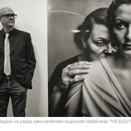
ldagsen ve yapay zeka tarafından oluşturulan ödüllü imajı ‘THE ELEC