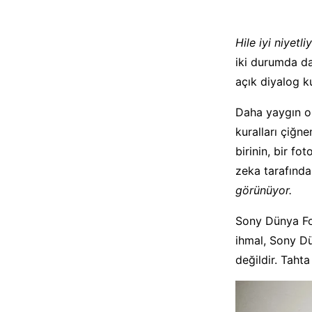
Hile iyi niyetli
iki durumda da
açık diyalog k
Daha yaygın o
kuralları çiğn
birinin, bir f
zeka tarafında
görünüyor.
Sony Dünya Fo
ihmal, Sony D
değildir. Taht