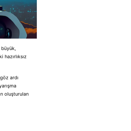
a büyük,
i hazırlıksız
 göz ardı
 yarışma
an oluşturulan