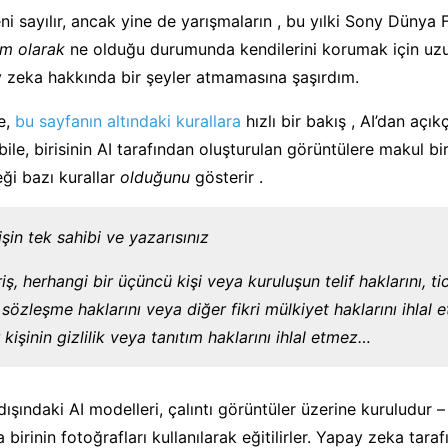
i sayılır, ancak yine de yarışmaların , bu yılki Sony Dünya 
am olarak
ne olduğu durumunda kendilerini korumak için uz
y zeka hakkında bir şeyler atmamasına şaşırdım.
te,
bu sayfanın altındaki kurallara
hızlı bir bakış , AI’dan açık
ile, birisinin AI tarafından oluşturulan görüntülere makul bi
ği bazı kurallar
olduğunu
gösterir .
rişin tek sahibi ve yazarısınız
riş, herhangi bir üçüncü kişi veya kuruluşun telif haklarını, ti
 sözleşme haklarını veya diğer fikri mülkiyet haklarını ihlal
 kişinin gizlilik veya tanıtım haklarını ihlal etmez…
ışındaki AI modelleri, çalıntı görüntüler üzerine kuruludur – 
irinin fotoğrafları kullanılarak eğitilirler. Yapay zeka tara