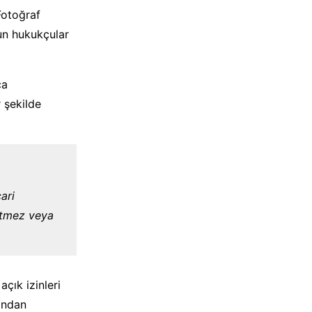
Fotoğraf
un hukukçular
ça
r şekilde
cari
 etmez veya
açık izinleri
fından