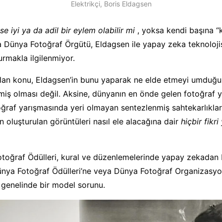
Elektrikçi, Boris Eldagsen
yse iyi ya da adil bir eylem olabilir mi
, yoksa kendi başına “
 Dünya Fotoğraf Örgütü, Eldagsen ile yapay zeka teknoloji
urmakla ilgilenmiyor.
lan konu, Eldagsen’in bunu yaparak ne elde etmeyi umduğu 
emiş olması değil. Aksine, dünyanın en önde gelen fotoğraf 
otoğraf yarışmasında yeri olmayan sentezlenmiş sahtekarlıkla
n oluşturulan görüntüleri nasıl ele alacağına dair
hiçbir fikri
toğraf Ödülleri, kural ve düzenlemelerinde yapay zekadan
ünya Fotoğraf Ödülleri’ne veya Dünya Fotoğraf Organizasy
a genelinde bir model sorunu.