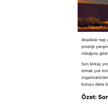
Aksilikler hep 
prestijli yarış
olduğunu göste
Son birkaç yıl
etmek çok kola
organizatörler
kutuyu daha da
Özet: So