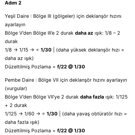
Adım 2
Yeşil Daire : Bölge III (gölgeler) için deklanşör hızını
ayarlayın
Bölge V’den Bölge III’e 2 durak
daha az
ışık: 1/8 – 2
durak
1/8 → 1/15 → =
1/30
| (daha yüksek deklanşör hızı =
daha az ışık)
Düzeltilmiş Pozlama =
f/22 @ 1/30
Pembe Daire : Bölge VII için deklanşör hızını ayarlayın
(vurgular)
Bölge V’den Bölge VII’ye 2 durak
daha fazla
ışık: 1/125
+ 2 durak
1/125 → 1/60 → =
1/30
| (daha yavaş obtüratör hızı =
daha fazla ışık)
Düzeltilmiş Pozlama =
f/22 @ 1/30