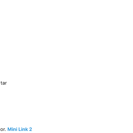
rtar
yor.
Mini Link 2