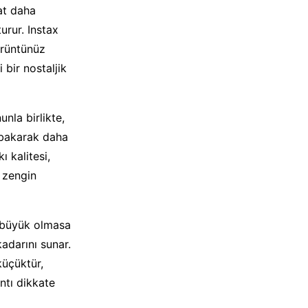
kat daha
urur. Instax
görüntünüz
 bir nostaljik
unla birlikte,
 bakarak daha
 kalitesi,
i zengin
a büyük olmasa
kadarını sunar.
küçüktür,
ntı dikkate