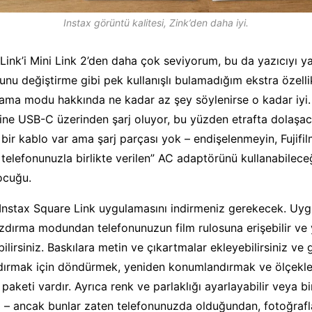
Instax görüntü kalitesi, Zink’den daha iyi.
Link’i Mini Link 2’den daha çok seviyorum, bu da yazıcıyı y
u değiştirme gibi pek kullanışlı bulamadığım ekstra özellik
ama modu hakkında ne kadar az şey söylenirse o kadar iyi.
ne USB-C üzerinden şarj oluyor, bu yüzden etrafta dolaşac
 bir kablo var ama şarj parçası yok – endişelenmeyin, Fujifil
ı telefonunuzla birlikte verilen” AC adaptörünü kullanabilece
çocuğu.
 Instax Square Link uygulamasını indirmeniz gerekecek. Uy
zdırma modundan telefonunuzun film rulosuna erişebilir ve 
ilirsiniz. Baskılara metin ve çıkartmalar ekleyebilirsiniz ve
dırmak için döndürmek, yeniden konumlandırmak ve ölçekle
paketi vardır. Ayrıca renk ve parlaklığı ayarlayabilir veya bir
iz – ancak bunlar zaten telefonunuzda olduğundan, fotoğrafl