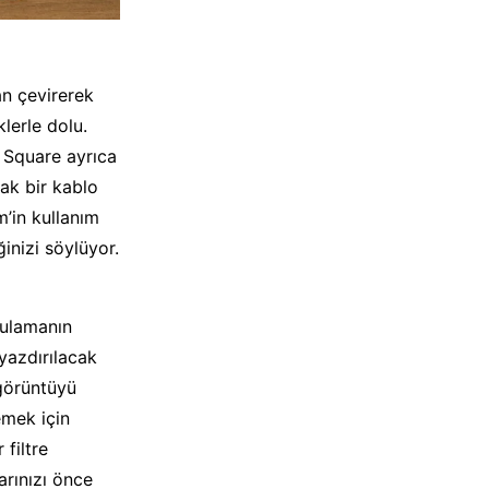
an çevirerek
lerle dolu.
 Square ayrıca
ak bir kablo
m’in kullanım
ğinizi söylüyor.
gulamanın
yazdırılacak
 görüntüyü
mek için
 filtre
arınızı önce