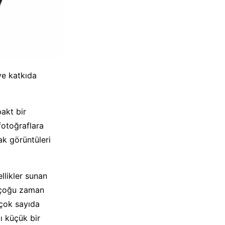
ye katkıda
pakt bir
 fotoğraflara
ak görüntüleri
llikler sunan
k çoğu zaman
 çok sayıda
lı küçük bir