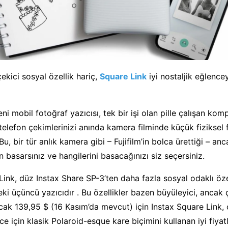
ekici sosyal özellik hariç,
Square Link
iyi nostaljik eğlence
yeni mobil fotoğraf yazıcısı, tek bir işi olan pille çalışan kom
ı telefon çekimlerinizi anında kamera filminde küçük fiziksel
, bir tür anlık kamera gibi – Fujifilm’in bolca ürettiği – anc
 basarsınız ve hangilerini basacağınızı siz seçersiniz.
Link, düz Instax Share SP-3’ten daha fazla sosyal odaklı öze
deki üçüncü yazıcıdır . Bu özellikler bazen büyüleyici, anca
Ancak 139,95 $ (16 Kasım’da mevcut) için Instax Square Link,
ce için klasik Polaroid-esque kare biçimini kullanan iyi fiyat