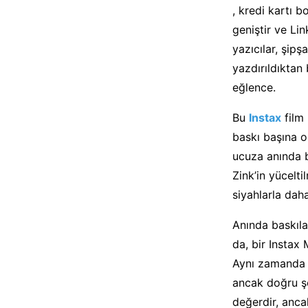
, kredi kartı b
geniştir ve Lin
yazıcılar, şipş
yazdırıldıktan
eğlence.
Bu
Instax
film 
baskı başına o
ucuza anında b
Zink’in yücelt
siyahlarla daha
Anında baskıla
da, bir Instax 
Aynı zamanda a
ancak doğru şe
değerdir, ancak