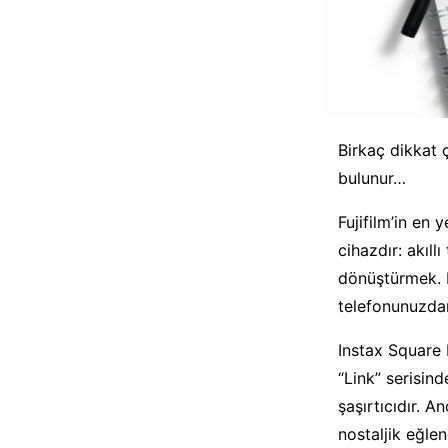
Birkaç dikkat ç
bulunur…
Fujifilm’in en 
cihazdır: akıll
dönüştürmek. Bu
telefonunuzdan
Instax Square 
“Link” serisin
şaşırtıcıdır. 
nostaljik eğlen