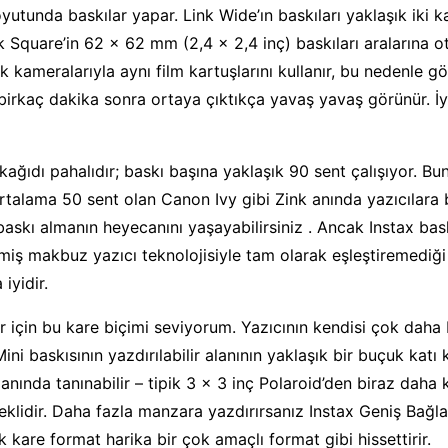
oyutunda baskılar yapar. Link Wide’ın baskıları yaklaşık iki 
k Square’in 62 x 62 mm (2,4 x 2,4 inç) baskıları aralarına ot
ak kameralarıyla aynı film kartuşlarını kullanır, bu nedenle 
 birkaç dakika sonra ortaya çıktıkça yavaş yavaş görünür. İyi
kağıdı pahalıdır; baskı başına yaklaşık 90 sent çalışıyor. Bun
rtalama 50 sent olan Canon Ivy gibi Zink anında yazıcılara
askı almanın heyecanını yaşayabilirsiniz . Ancak Instax baskı
ilmiş makbuz yazıcı teknolojisiyle tam olarak eşleştiremediğ
 iyidir.
r için bu kare biçimi seviyorum. Yazıcının kendisi çok dah
Mini baskısının yazdırılabilir alanının yaklaşık bir buçuk katı 
nında tanınabilir – tipik 3 x 3 inç Polaroid’den biraz daha 
klidir. Daha fazla manzara yazdırırsanız Instax Geniş Bağla
 kare format harika bir çok amaçlı format gibi hissettirir.