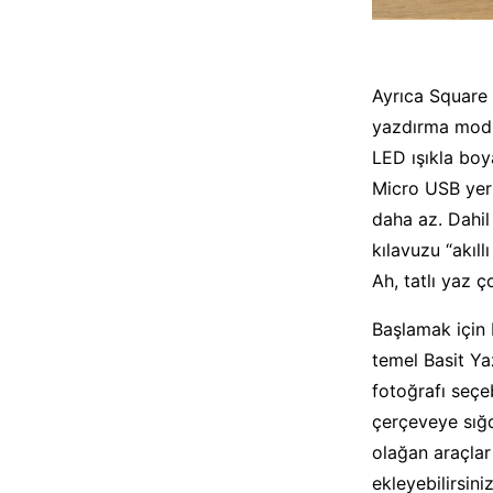
Ayrıca Square 
yazdırma modun
LED ışıkla boy
Micro USB yeri
daha az. Dahil
kılavuzu “akıll
Ah, tatlı yaz 
Başlamak için
temel Basit Ya
fotoğrafı seçeb
çerçeveye sığ
olağan araçlar 
ekleyebilirsin