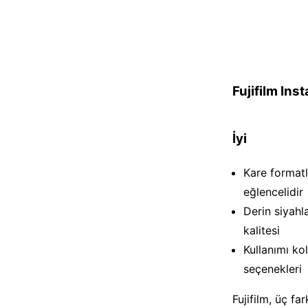
Fujifilm Ins
İyi
Kare formatl
eğlencelidir
Derin siyahla
kalitesi
Kullanımı ko
seçenekleri
Fujifilm, üç fa