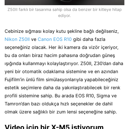
Z50II farklı bir tasarıma sahip olsa da benzer bir kitleye hitap
ediyor.
Cebinize sığması kolay kutu şekline bağlı değilseniz,
Nikon Z50II
ve
Canon EOS R10
gibi daha fazla
seçeneğiniz olacak. Her iki kamera da vizör içeriyor,
bu da onları biraz hacim pahasına doğrudan güneş
ışığında kullanmayı kolaylaştırıyor. Z50II, Z30’dan daha
yeni bir otomatik odaklama sistemine ve en azından
Fujifilm’in ünlü film simülasyonlarıyla yapabileceğiniz
estetik seçimlere daha da yakınlaştırabilecek bir renk
profili sistemine sahip. Bu arada EOS R10, Sigma ve
Tamron’dan bazı oldukça hızlı seçenekler de dahil
olmak üzere sağlıklı bir zum lensi seçeneğine sahip.
Video için bir X-M5 istiyorum