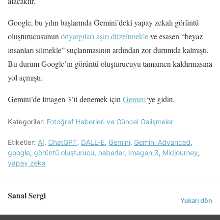
alacaktır.
Google, bu yılın başlarında Gemini’deki yapay zekalı görüntü
oluşturucusunun
önyargıları aşırı düzeltmekle
ve esasen “beyaz
insanları silmekle” suçlanmasının ardından zor durumda kalmıştı.
Bu durum Google’ın görüntü oluşturucuyu tamamen kaldırmasına
yol açmıştı.
Gemini’de Imagen 3’ü denemek için
Gemini
‘ye gidin.
Kategoriler:
Fotoğraf Haberleri ve Güncel Gelişmeler
Etiketler:
AI
,
ChatGPT
,
DALL-E
,
Gemini
,
Gemini Advanced
,
google
,
görüntü oluşturucu
,
haberler
,
Imagen 3
,
Midjourney
,
yapay zeka
Sanal Sergi
Yukarı dön