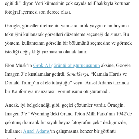
eğitildi.” diyor. Veri kümesinin çok sayıda telif hakkıyla korunan
fotoğraf içermesi son derece olası.
Google, görseller üretmenin yanı sıra, artık yaygın olan boyama
tekniğini kullanarak görselleri düzenleme seçeneği de sunar. Bu
yöntem, kullanıcının görselin bir bölümünü seçmesine ve görmek
istediği değişikliği yazmasına olanak tanır.
Elon Musk’ın
Grok AI görüntü oluşturucusunun
aksine, Google
Imagen 3’e kısıtlamalar getirdi.
SanalSergi,
“Kamala Harris ve
Donald Trump’ın el ele tutuştuğu” veya “Ansel Adams tarzında
bir Kaliforniya manzarası” görüntüsünü oluşturamadı.
Ancak, iyi belgelendiği gibi, geçici çözümler vardır. Örneğin,
Imagen 3’e “Wyoming’deki Grand Teton Milli Parkı’nın 1942’de
çekilmiş dramatik bir siyah beyaz fotoğrafını çek” dediğinizde,
kullanıcı
Ansel Adams
‘ın çalışmasına benzer bir görüntü