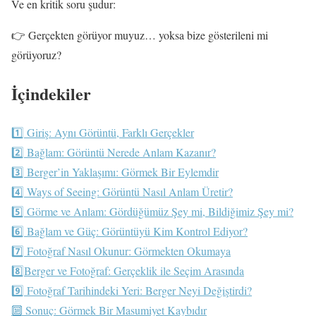
Ve en kritik soru şudur:
👉 Gerçekten görüyor muyuz… yoksa bize gösterileni mi
görüyoruz?
İçindekiler
1️⃣ Giriş: Aynı Görüntü, Farklı Gerçekler
2️⃣ Bağlam: Görüntü Nerede Anlam Kazanır?
3️⃣ Berger’in Yaklaşımı: Görmek Bir Eylemdir
4️⃣ Ways of Seeing: Görüntü Nasıl Anlam Üretir?
5️⃣ Görme ve Anlam: Gördüğümüz Şey mi, Bildiğimiz Şey mi?
6️⃣ Bağlam ve Güç: Görüntüyü Kim Kontrol Ediyor?
7️⃣ Fotoğraf Nasıl Okunur: Görmekten Okumaya
8️⃣Berger ve Fotoğraf: Gerçeklik ile Seçim Arasında
9️⃣ Fotoğraf Tarihindeki Yeri: Berger Neyi Değiştirdi?
🔟 Sonuç: Görmek Bir Masumiyet Kaybıdır