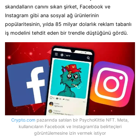
skandalların canını sıkan şirket, Facebook ve
Instagram gibi ana sosyal ağ ürünlerinin
popülaritesinin, yılda 85 milyar dolarlık reklam tabanlı
iş modelini tehdit eden bir trendle düştüğünü gördü.
Crypto.com
pazarında satılan bir PsychoKittie NFT. Meta,
kullanıcıların Facebook ve Instagram’da belirteçleri
görüntülemesine izin vermek istiyor