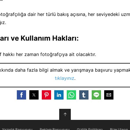
toğrafçılığa dair her türlü bakış açısına, her seviyedeki uz
ğız.
ları ve Kullanım Hakları:
if hakkı her zaman fotoğrafçıya ait olacaktır.
kkında daha fazla bilgi almak ve yarışmaya başvuru yapma
tıklayınız
.
↑
Yazarlık Başvurusu
Reklam Başvurusu
Gizlilik Politikası
Bize Ulaşın