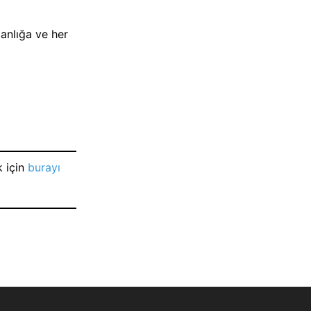
manlığa ve her
k için
burayı