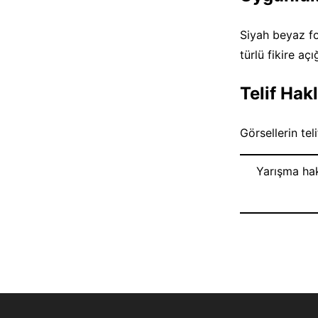
Siyah beyaz fo
türlü fikire açı
Telif Hak
Görsellerin tel
Yarışma ha