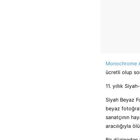
Monochrome 
ücretli olup s
11. yıllık Siya
Siyah Beyaz Fo
beyaz fotoğraf
sanatçının hay
aracılığıyla öl
Bir düzineden f