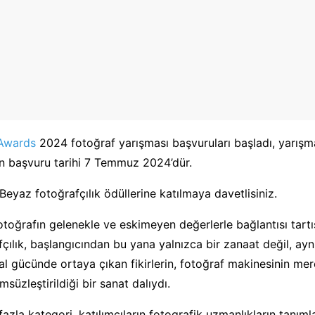
Awards
2024 fotoğraf yarışması başvuruları başladı, yarışm
on başvuru tarihi 7 Temmuz 2024’dür.
h-Beyaz fotoğrafçılık ödüllerine katılmaya davetlisiniz.
toğrafın gelenekle ve eskimeyen değerlerle bağlantısı tartı
çılık, başlangıcından bu yana yalnızca bir zanaat değil, a
al gücünde ortaya çıkan fikirlerin, fotoğraf makinesinin mer
ümsüzleştirildiği bir sanat dalıydı.
azla kategori, katılımcıların fotografik uzmanlıkların tanımla