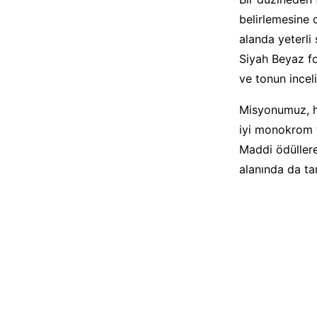
belirlemesine o
alanda yeterli 
Siyah Beyaz fo
ve tonun incel
Misyonumuz, h
iyi monokrom f
Maddi ödüllere
alanında da ta