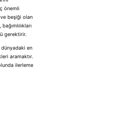
aç önemli
 ve beşiği olan
bağımlılıkları
 gerektirir.
ı dünyadaki en
leri aramaktır.
olunda ilerleme