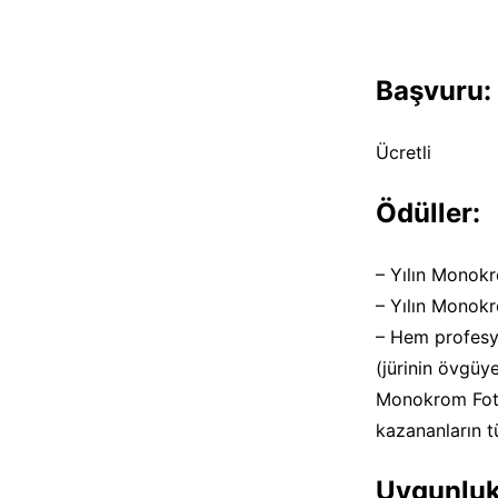
Başvuru:
Ücretli
Ödüller:
– Yılın Monokr
– Yılın Monokr
– Hem profesyo
(jürinin övgüy
Monokrom Fotoğ
kazananların t
Uygunluk