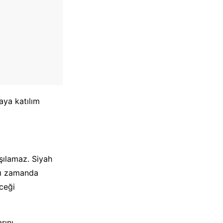
aya katılım
şılamaz. Siyah
ynı zamanda
ceği
rını