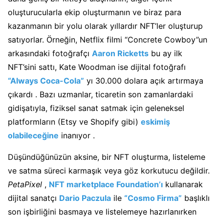
oluşturucularla ekip oluşturmanın ve biraz para
kazanmanın bir yolu olarak yıllardır NFT’ler oluşturup
satıyorlar. Örneğin, Netflix filmi “Concrete Cowboy”un
arkasındaki fotoğrafçı
Aaron Ricketts
bu ay ilk
NFT’sini sattı, Kate Woodman ise dijital fotoğrafı
“Always Coca-Cola”
yı 30.000 dolara
açık artırmaya
çıkardı
. Bazı uzmanlar, ticaretin son zamanlardaki
gidişatıyla, fiziksel sanat satmak için geleneksel
platformların (Etsy ve Shopify gibi)
eskimiş
olabileceğine
inanıyor
.
Düşündüğünüzün aksine, bir NFT oluşturma, listeleme
ve satma süreci karmaşık veya göz korkutucu değildir.
PetaPixel
,
NFT marketplace Foundation’ı
kullanarak
dijital sanatçı
Dario Paczula
ile
“Cosmo Firma”
başlıklı
son işbirliğini
basmaya
ve listelemeye hazırlanırken