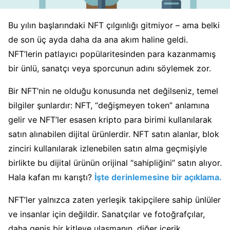
Bu yılın başlarındaki NFT çılgınlığı gitmiyor – ama belki
de son üç ayda daha da ana akım haline geldi.
NFT’lerin patlayıcı popülaritesinden para kazanmamış
bir ünlü, sanatçı veya sporcunun adını söylemek zor.
Bir NFT’nin ne olduğu konusunda net değilseniz, temel
bilgiler şunlardır: NFT, “değişmeyen token” anlamına
gelir ve NFT’ler esasen kripto para birimi kullanılarak
satın alınabilen dijital ürünlerdir. NFT satın alanlar, blok
zinciri kullanılarak izlenebilen satın alma geçmişiyle
birlikte bu dijital ürünün orijinal “sahipliğini” satın alıyor.
Hala kafan mı karıştı?
İşte derinlemesine bir açıklama.
NFT’ler yalnızca zaten yerleşik takipçilere sahip ünlüler
ve insanlar için değildir. Sanatçılar ve fotoğrafçılar,
daha geniş bir kitleye ulaşmanın, diğer içerik