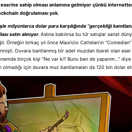
t eserine sahip olması anlamına gelmiyor çünkü internetten
lockchain doğrulaması yok.
şle milyonlarca dolar para karşılığında “gerçekliği kanıtlan
ası satın alınıyor.
Aslına bakılırsa bu tür satışlar sanat düny
ğil. Örneğin birkaç yıl önce Maurizio Cattelan’ın “Comedian” 
rmişti. Duvara bantlanmış bir adet muzdan ibaret olan eser
dönemde birçok kişi “Ne var ki? Bunu ben de yaparım…” diy
an olmadığı için duvara muz bantlamaları da 120 bin dolar e