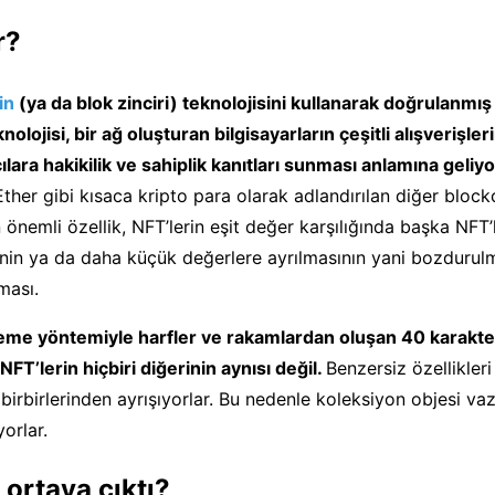
r?
in
(ya da blok zinciri) teknolojisini kullanarak doğrulanmış b
olojisi, bir ağ oluşturan bilgisayarların çeşitli alışverişler
ılara hakikilik ve sahiplik kanıtları sunması anlamına geliyo
Ether gibi kısaca kripto para olarak adlandırılan diğer block
 önemli özellik, NFT’lerin eşit değer karşılığında başka NFT’
nin ya da daha küçük değerlere ayrılmasının yani bozdurul
ası.
eleme yöntemiyle harfler ve rakamlardan oluşan 40 karakte
FT’lerin hiçbiri diğerinin aynısı değil.
Benzersiz özellikleri
e birbirlerinden ayrışıyorlar. Bu nedenle koleksiyon objesi va
orlar.
 ortaya çıktı?