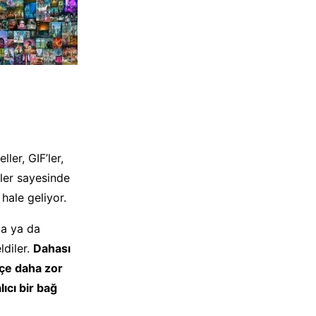
er, GIF’ler,
T’ler sayesinde
 hale geliyor.
za ya da
ldiler.
Dahası
kçe daha zor
lıcı bir bağ