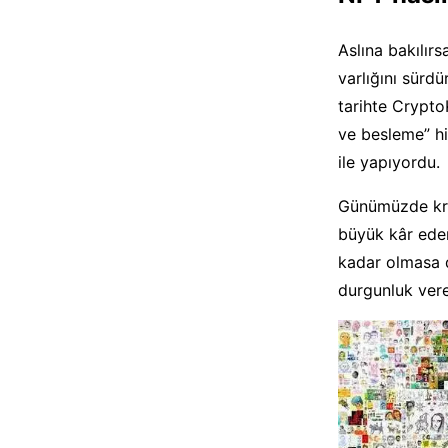
Aslına bakılırs
varlığını sürd
tarihte CryptoKi
ve besleme” hi
ile yapıyordu.
Günümüzde krip
büyük kâr eden
kadar olmasa da
durgunluk verec