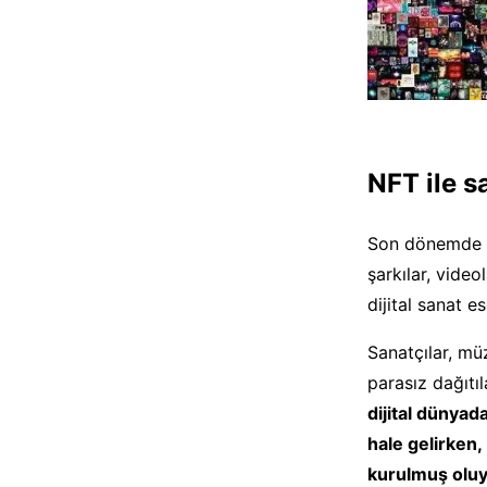
NFT ile sa
Son dönemde ya
şarkılar, video
dijital sanat e
Sanatçılar, mü
parasız dağıtıl
dijital dünyad
hale gelirken, 
kurulmuş oluy