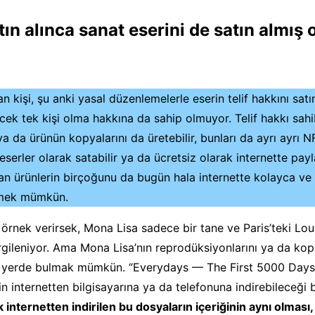
tın alınca sanat eserini de satın almış 
an kişi, şu anki yasal düzenlemelerle eserin telif hakkını satı
cek tek kişi olma hakkına da sahip olmuyor. Telif hakkı sahib
 ya da ürünün kopyalarını da üretebilir, bunları da ayrı ayrı N
l eserler olarak satabilir ya da ücretsiz olarak internette payl
n ürünlerin birçoğunu da bugün hala internette kolayca ve 
lmek mümkün.
 örnek verirsek, Mona Lisa sadece bir tane ve Paris’teki Lo
gileniyor. Ama Mona Lisa’nın reprodüksiyonlarını ya da kopy
 yerde bulmak mümkün. “Everydays — The First 5000 Days
n internetten bilgisayarına ya da telefonuna indirebileceği b
internetten indirilen bu dosyaların içeriğinin aynı olması,