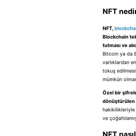
NFT nedi
NFT,
blockcha
Blockchain tekn
tutması ve alıc
Bitcoin ya da 
varlıklardan en
tokuş edilmesi
mümkün olmam
Özel bir şifr
dönüştürülen N
hakikilikleriyl
ve çoğaltılamıy
NFT nasıl