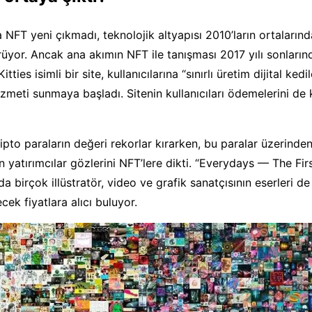
a NFT yeni çıkmadı, teknolojik altyapısı 2010’ların ortalarınd
ürüyor. Ancak ana akımın NFT ile tanışması 2017 yılı sonların
tties isimli bir site, kullanıcılarına “sınırlı üretim dijital kedi
zmeti sunmaya başladı. Sitenin kullanıcıları ödemelerini de 
to paraların değeri rekorlar kırarken, bu paralar üzerinde
 yatırımcılar gözlerini NFT’lere dikti. “Everydays — The Fi
 birçok illüstratör, video ve grafik sanatçısının eserleri de 
ek fiyatlara alıcı buluyor.