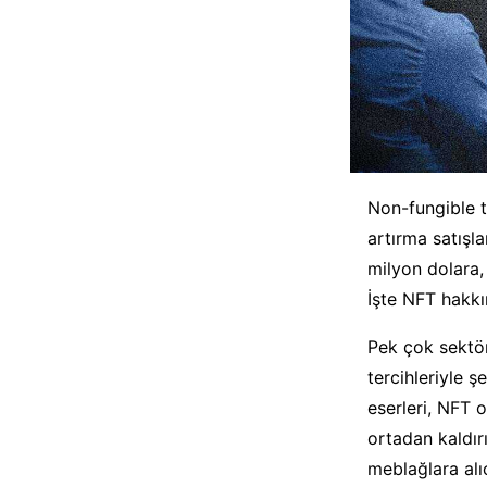
Non-fungible t
artırma satışla
milyon dolara, 
İşte NFT hakk
Pek çok sektör
tercihleriyle ş
eserleri, NFT 
ortadan kaldır
meblağlara alı