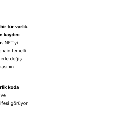
ir tür varlık.
in kaydını
r.
NFT’yi
chain temelli
lerle değiş
masının
rlik koda
 ve
zifesi görüyor