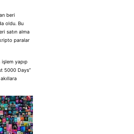
an beri
da oldu. Bu
leri satın alma
kripto paralar
n işlem yapıp
rst 5000 Days”
akıllara