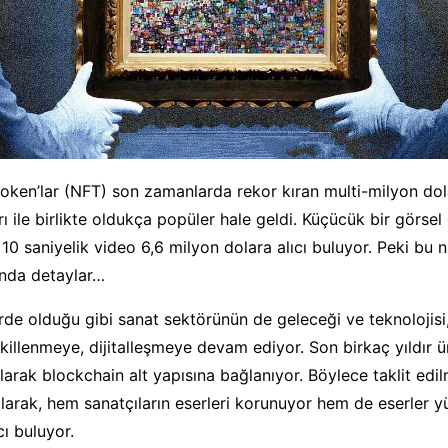
oken’lar (NFT) son zamanlarda rekor kıran multi-milyon dola
rı ile birlikte oldukça popüler hale geldi. Küçücük bir görse
10 saniyelik video 6,6 milyon dolara alıcı buluyor. Peki bu n
ında detaylar…
de olduğu gibi sanat sektörünün de geleceği ve teknolojisi, 
ekillenmeye, dijitalleşmeye devam ediyor. Son birkaç yıldır ü
olarak blockchain alt yapısına bağlanıyor. Böylece taklit ed
ılarak, hem sanatçıların eserleri korunuyor hem de eserler 
cı buluyor.