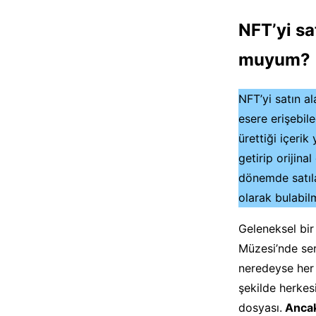
NFT’yi sa
muyum?
NFT’yi satın al
esere erişebile
ürettiği içerik
getirip orijina
dönemde satıla
olarak bulabi
Geleneksel bir
Müzesi’nde ser
neredeyse her
şekilde herkesi
dosyası.
Ancak 