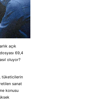
rlık açık
l dosyası 69,4
asıl oluyor?
tüketicilerin
retilen sanat
ilme konusu
yüksek