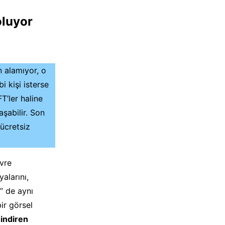
oluyor
n alamıyor, o
i kişi isterse
FT’ler haline
aşabilir. Son
ücretsiz
uvre
alarını,
” de aynı
ir görsel
 indiren