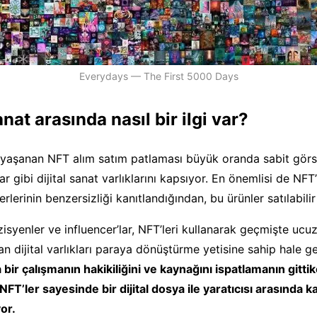
Everydays — The First 5000 Days
nat arasında nasıl bir ilgi var?
şanan NFT alım satım patlaması büyük oranda sabit görsell
lar gibi dijital sanat varlıklarını kapsıyor. En önemlisi de NF
serlerinin benzersizliği kanıtlandığından, bu ürünler satılabilir
zisyenler ve influencer’lar, NFT’leri kullanarak geçmişte ucu
an dijital varlıkları paraya dönüştürme yetisine sahip hale ge
a bir çalışmanın hakikiliğini ve kaynağını ispatlamanın gitti
NFT’ler sayesinde bir dijital dosya ile yaratıcısı arasında ka
or.