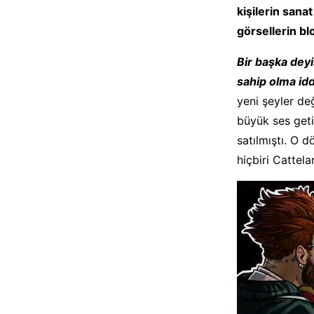
kişilerin sana
görsellerin b
Bir başka deyi
sahip olma iddi
yeni şeyler de
büyük ses geti
satılmıştı. O 
hiçbiri Cattel