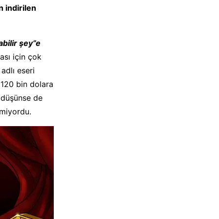
 indirilen
abilir şey”e
ası için çok
adlı eseri
 120 bin dolara
e düşünse de
tmiyordu.