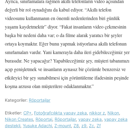
Ayrıca, sınırlamalara rağmen akıllı telefonların video açısından
değerli bir rol oynadığını da kabul ediyor. “Akıllı telefon
videosunu kullanmanın en önemli nedenlerinden biri günlük
yaşamı kaydetmektir” diyor. “Fakat insanların video çekmesinin
başka bir nedeni daha var; o da filme alarak yaratıcı bir şeyler
ortaya koymaktır. Eğer bunu yapmak istiyorlarsa akıllı telefonun
sınırlamaları vardır. Yani kamerayla daha ileri gidebileceğimiz yer
burasıdır. Ne yapacağız? Yapabileceğimiz şey, müşteri tabanımızı
açıp genişletmek ve insanların aynasız bir çözümle benzersiz ve
etkileyici bir şey sunabilmesi için görüntüleme ifadesinin peşinde
koşma arzusu olan müşterilere odaklanmaktır.”
Kategoriler:
Röportajlar
Etiketler:
CP+
,
Fotoğrafçılıkta yapay zeka
,
nikkor z
,
Nikon
,
Nikon Creates
,
Röportaj
,
Röportajlar
,
yapay zeka
,
yapay zeka
destekli
,
Yusuke Adachi
,
Z-mount
,
Z8
,
z9
,
Zc
,
Zf