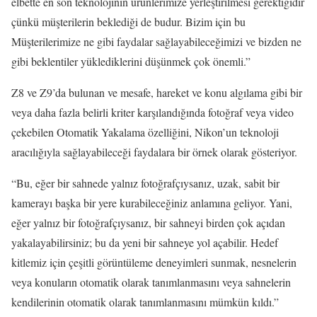
elbette en son teknolojinin ürünlerimize yerleştirilmesi gerektiğidir
çünkü müşterilerin beklediği de budur. Bizim için bu
Müşterilerimize ne gibi faydalar sağlayabileceğimizi ve bizden ne
gibi beklentiler yüklediklerini düşünmek çok önemli.”
Z8 ve Z9’da bulunan ve mesafe, hareket ve konu algılama gibi bir
veya daha fazla belirli kriter karşılandığında fotoğraf veya video
çekebilen Otomatik Yakalama özelliğini, Nikon’un teknoloji
aracılığıyla sağlayabileceği faydalara bir örnek olarak gösteriyor.
“Bu, eğer bir sahnede yalnız fotoğrafçıysanız, uzak, sabit bir
kamerayı başka bir yere kurabileceğiniz anlamına geliyor. Yani,
eğer yalnız bir fotoğrafçıysanız, bir sahneyi birden çok açıdan
yakalayabilirsiniz; bu da yeni bir sahneye yol açabilir. Hedef
kitlemiz için çeşitli görüntüleme deneyimleri sunmak, nesnelerin
veya konuların otomatik olarak tanımlanmasını veya sahnelerin
kendilerinin otomatik olarak tanımlanmasını mümkün kıldı.”