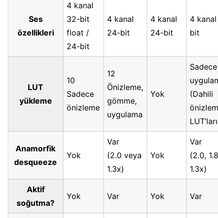
4 kanal
Ses
32-bit
4 kanal
4 kanal
4 kanal
özellikleri
float /
24-bit
24-bit
bit
24-bit
Sadece
12
10
uygula
LUT
Önizleme,
Sadece
Yok
(Dahili
yükleme
gömme,
önizleme
önizle
uygulama
LUT’ları
Var
Var
Anamorfik
Yok
(2.0 veya
Yok
(2.0, 1.8
desqueeze
1.3x)
1.3x)
Aktif
Yok
Var
Yok
Var
soğutma?