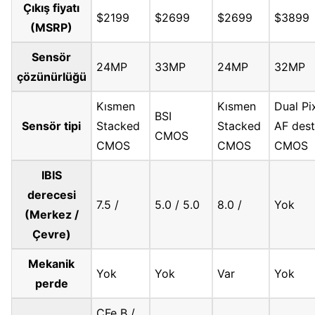
Çıkış fiyatı
$2199
$2699
$2699
$3899
(MSRP)
Sensör
24MP
33MP
24MP
32MP
çözünürlüğü
Kısmen
Kısmen
Dual Pi
BSI
Sensör tipi
Stacked
Stacked
AF dest
CMOS
CMOS
CMOS
CMOS
IBIS
derecesi
7.5 /
5.0 / 5.0
8.0 /
Yok
(Merkez /
Çevre)
Mekanik
Yok
Yok
Var
Yok
perde
CFe B /