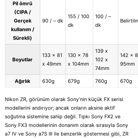
Pil ömrü
(CIPA /
155 / 100
100 / –
Gerçek
90 / – dk
Belirti
dk
dk
kullanım /
Sürekli)
139 x
133 x 81
130 x 78
142 x 8
Boyutlar
102 x
x 49mm
x 104mm
95mm
74mm
Ağırlık
630g
679g
760g
670g
Nikon ZR, görünüm olarak Sony’nin küçük FX serisi
modellerini andırıyor; ancak onların aksine aktif
soğutma sistemine sahip değil. Tıpkı Sony FX2 ve
Sony FX3 modellerinin donanım olarak sırasıyla Sony
a7 IV ve Sony a7S III ile benzerlik göstermesi gibi, ZR