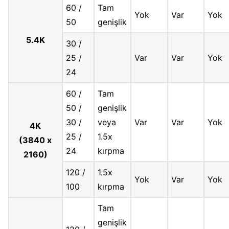
60 /
Tam
Yok
Var
Yok
50
genişlik
5.4K
30 /
25 /
Var
Var
Yok
24
60 /
Tam
50 /
genişlik
30 /
veya
Var
Var
Yok
4K
25 /
1.5x
(3840 x
24
kırpma
2160)
120 /
1.5x
Yok
Var
Yok
100
kırpma
Tam
genişlik