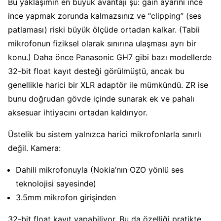
Bu yaklaşımın en büyük avantajı şu: gain ayarını ince
ince yapmak zorunda kalmazsınız ve “clipping” (ses
patlaması) riski büyük ölçüde ortadan kalkar. (Tabii
mikrofonun fiziksel olarak sınırına ulaşması ayrı bir
konu.) Daha önce Panasonic GH7 gibi bazı modellerde
32-bit float kayıt desteği görülmüştü, ancak bu
genellikle harici bir XLR adaptör ile mümkündü. ZR ise
bunu doğrudan gövde içinde sunarak ek ve pahalı
aksesuar ihtiyacını ortadan kaldırıyor.
Üstelik bu sistem yalnızca harici mikrofonlarla sınırlı
değil. Kamera:
Dahili mikrofonuyla (Nokia’nın OZO yönlü ses
teknolojisi sayesinde)
3.5mm mikrofon girişinden
32-bit float kayıt yapabiliyor. Bu da özelliği pratikte