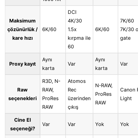
DCI
Maksimum
4K/30
7K/60
çözünürlük /
6K/60
1.5x
6K/60
7K/30 
kare hızı
kırpma ile
gate
60
Aynı
Aynı
Proxy kayıt
Var
Var
karta
karta
R3D, N-
Atomos
N-RAW,
Raw
RAW,
Rec
Canon
ProRes
seçenekleri
ProRes
üzerinden
Light
RAW
RAW
çıkış
Cine EI
Var
Var
Yok
Yok
seçeneği?