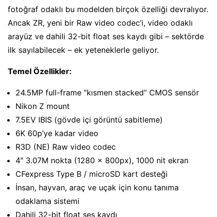
fotoğraf odaklı bu modelden birçok özelliği devralıyor.
Ancak ZR, yeni bir Raw video codec’i, video odaklı
arayüz ve dahili 32-bit float ses kaydı gibi – sektörde
ilk sayılabilecek – ek yeteneklerle geliyor.
Temel Özellikler:
24.5MP full-frame “kısmen stacked” CMOS sensör
Nikon Z mount
7.5EV IBIS (gövde içi görüntü sabitleme)
6K 60p’ye kadar video
R3D (NE) Raw video codec
4″ 3.07M nokta (1280 x 800px), 1000 nit ekran
CFexpress Type B / microSD kart desteği
İnsan, hayvan, araç ve uçak için konu tanıma
odaklama sistemi
Dahili 32-bit float ses kaydı