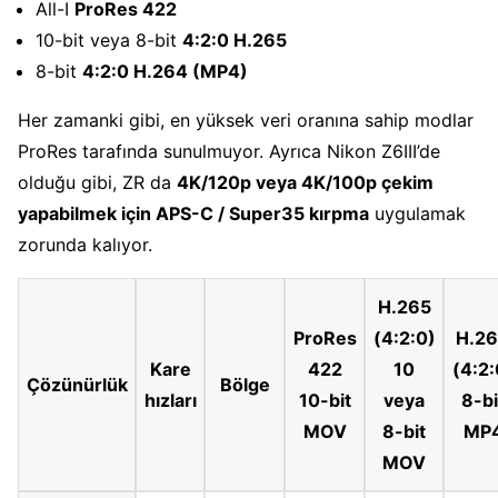
All-I
ProRes 422
10-bit veya 8-bit
4:2:0 H.265
8-bit
4:2:0 H.264 (MP4)
Her zamanki gibi, en yüksek veri oranına sahip modlar
ProRes tarafında sunulmuyor. Ayrıca Nikon Z6III’de
olduğu gibi, ZR da
4K/120p veya 4K/100p çekim
yapabilmek için APS-C / Super35 kırpma
uygulamak
zorunda kalıyor.
H.265
ProRes
(4:2:0)
H.2
Kare
422
10
(4:2:
Çözünürlük
Bölge
hızları
10-bit
veya
8-bi
MOV
8-bit
MP
MOV