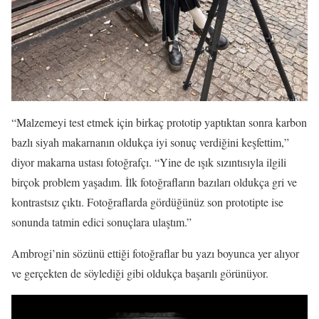
“Malzemeyi test etmek için birkaç prototip yaptıktan sonra karbon
bazlı siyah makarnanın oldukça iyi sonuç verdiğini keşfettim,”
diyor makarna ustası fotoğrafçı. “Yine de ışık sızıntısıyla ilgili
birçok problem yaşadım. İlk fotoğrafların bazıları oldukça gri ve
kontrastsız çıktı. Fotoğraflarda gördüğünüz son prototipte ise
sonunda tatmin edici sonuçlara ulaştım.”
Ambrogi’nin sözünü ettiği fotoğraflar bu yazı boyunca yer alıyor
ve gerçekten de söylediği gibi oldukça başarılı görünüyor.