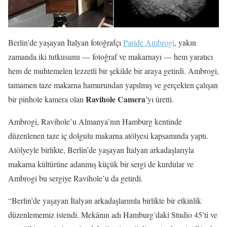
Berlin’de yaşayan İtalyan fotoğrafçı
Paride Ambrogi
, yakın
zamanda iki tutkusunu — fotoğraf ve makarnayı — hem yaratıcı
hem de muhtemelen lezzetli bir şekilde bir araya getirdi. Ambrogi,
tamamen taze makarna hamurundan yapılmış ve gerçekten çalışan
Ravihole Camera
bir pinhole kamera olan
’yı üretti.
Ambrogi, Ravihole’u Almanya’nın Hamburg kentinde
düzenlenen taze iç dolgulu makarna atölyesi kapsamında yaptı.
Atölyeyle birlikte, Berlin’de yaşayan İtalyan arkadaşlarıyla
makarna kültürüne adanmış küçük bir sergi de kurdular ve
Ambrogi bu sergiye Ravihole’u da getirdi.
“Berlin’de yaşayan İtalyan arkadaşlarımla birlikte bir etkinlik
düzenlememiz istendi. Mekânın adı Hamburg’daki Studio 45’ti ve