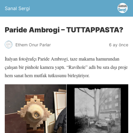
Sanal Sergi
Paride Ambrogi – TUTTAPPASTA?
Ethem Onur Parlar
6 ay önce
İtalyan fotoğrafçı Paride Ambrogi, taze makarna hamurundan
çalışan bir pinhole kamera yaptı. “Ravihole” adlı bu sıra dışı proje
hem sanat hem mutfak tutkusunu birleştiriyor.