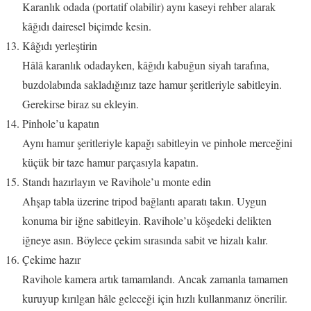
Karanlık odada (portatif olabilir) aynı kaseyi rehber alarak
kâğıdı dairesel biçimde kesin.
Kâğıdı yerleştirin
Hâlâ karanlık odadayken, kâğıdı kabuğun siyah tarafına,
buzdolabında sakladığınız taze hamur şeritleriyle sabitleyin.
Gerekirse biraz su ekleyin.
Pinhole’u kapatın
Aynı hamur şeritleriyle kapağı sabitleyin ve pinhole merceğini
küçük bir taze hamur parçasıyla kapatın.
Standı hazırlayın ve Ravihole’u monte edin
Ahşap tabla üzerine tripod bağlantı aparatı takın. Uygun
konuma bir iğne sabitleyin. Ravihole’u köşedeki delikten
iğneye asın. Böylece çekim sırasında sabit ve hizalı kalır.
Çekime hazır
Ravihole kamera artık tamamlandı. Ancak zamanla tamamen
kuruyup kırılgan hâle geleceği için hızlı kullanmanız önerilir.