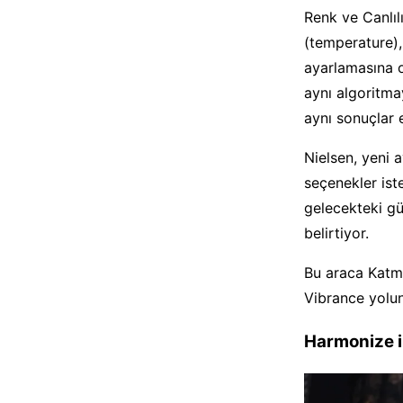
Renk ve Canlıl
(temperature), 
ayarlamasına o
aynı algoritma
aynı sonuçlar e
Nielsen, yeni
seçenekler ist
gelecekteki g
belirtiyor.
Bu araca Katm
Vibrance yolunu
Harmonize i