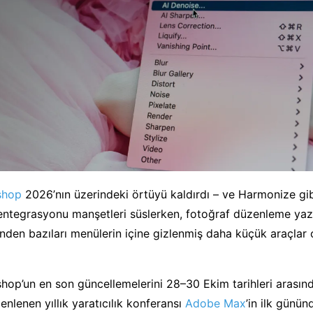
shop
2026’nın üzerindeki örtüyü kaldırdı – ve Harmonize gibi 
tegrasyonu manşetleri süslerken, fotoğraf düzenleme yazıl
nden bazıları menülerin içine gizlenmiş daha küçük araçlar 
op’un en son güncellemelerini 28–30 Ekim tarihleri arasın
enlenen yıllık yaratıcılık konferansı
Adobe Max
’in ilk gününd