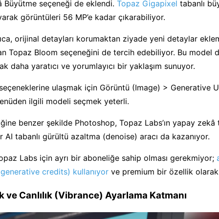
â Büyütme seçeneği de eklendi.
Topaz Gigapixel
tabanlı bü
yarak görüntüleri 56 MP’e kadar çıkarabiliyor.
yrıca, orijinal detayları korumaktan ziyade yeni detaylar ekl
an Topaz Bloom seçeneğini de tercih edebiliyor. Bu model 
k daha yaratıcı ve yorumlayıcı bir yaklaşım sunuyor.
seçeneklerine ulaşmak için Görüntü (Image) > Generative 
menüden ilgili modeli seçmek yeterli.
ğine benzer şekilde Photoshop, Topaz Labs’ın yapay zekâ t
r AI tabanlı gürültü azaltma (denoise) aracı da kazanıyor.
 Topaz Labs için ayrı bir aboneliğe sahip olması gerekmiyor;
(generative credits) kullanıyor
ve premium bir özellik olarak
nk ve Canlılık (Vibrance) Ayarlama Katmanı