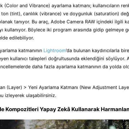
ık (Color and Vibrance) ayarlama katmanı; kullanıcıların renk
ton (tint), canlılık (vibrance) ve doygunluk (saturation) değ
lanak tanıyor. Bu araç, Adobe Camera RAW içindeki ilgili kay
yı kullanıyor. Böylece iki program arasında gidip gelmeye 
lde edilebiliyor.
 ayarlama katmanının
Lightroom
’da bulunan kaydırıcılarla bir
eyen kullanıcı talepleri doğrultusunda eklendiğini söylüyor. 
üncellemelerde daha fazla ayarlama katmanının da yolda o
an (Layer) > Yeni Ayarlama Katmanı (New Adjustment Laye
 izleyerek ulaşabilirsiniz.
le Kompozitleri Yapay Zekâ Kullanarak Harmanla