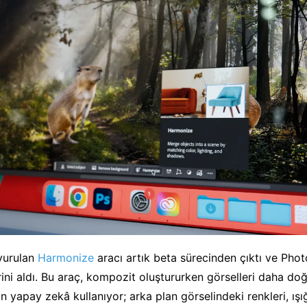
yurulan
Harmonize
aracı artık beta sürecinden çıktı ve Pho
ni aldı. Bu araç, kompozit oluştururken görselleri daha do
in yapay zekâ kullanıyor; arka plan görselindeki renkleri, ışı