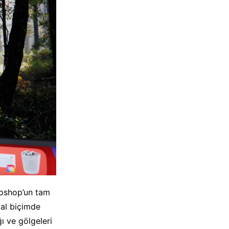
toshop’un tam
ğal biçimde
ğı ve gölgeleri