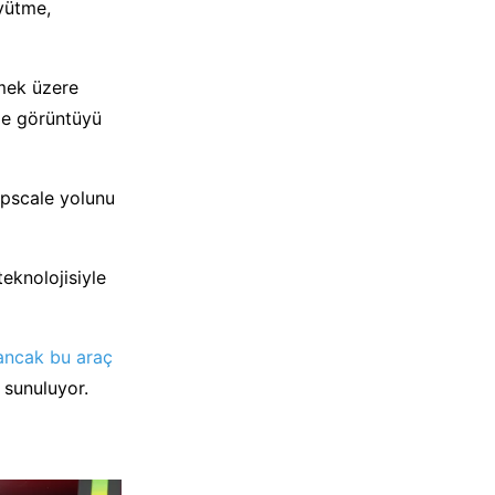
yütme,
emek üzere
de görüntüyü
Upscale yolunu
eknolojisiyle
ancak bu araç
 sunuluyor.