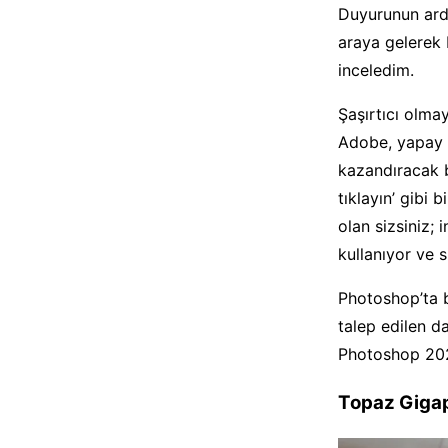
Duyurunun ardı
araya gelerek 
inceledim.
Şaşırtıcı olma
Adobe, yapay z
kazandıracak b
tıklayın’ gibi 
olan sizsiniz;
kullanıyor ve s
Photoshop’ta b
talep edilen d
Photoshop 2026
Topaz Gigap