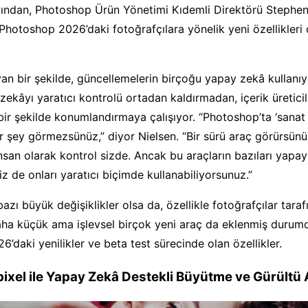
ndan, Photoshop Ürün Yönetimi Kıdemli Direktörü Stephen N
Photoshop 2026’daki fotoğrafçılara yönelik yeni özellikleri 
yan bir şekilde, güncellemelerin birçoğu yapay zekâ kullanı
ekâyı yaratıcı kontrolü ortadan kaldırmadan, içerik üretici
ir şekilde konumlandırmaya çalışıyor. “Photoshop’ta ‘sanat 
bir şey görmezsünüz,” diyor Nielsen. “Bir sürü araç görürsünü
 insan olarak kontrol sizde. Ancak bu araçların bazıları yapa
iz de onları yaratıcı biçimde kullanabiliyorsunuz.”
azı büyük değişiklikler olsa da, özellikle fotoğrafçılar tara
aha küçük ama işlevsel birçok yeni araç da eklenmiş durumd
’daki yenilikler ve beta test sürecinde olan özellikler.
ixel ile Yapay Zekâ Destekli Büyütme ve Gürültü