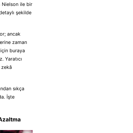
ielson ile bir
detaylı şekilde
yor; ancak
lerine zaman
için buraya
z. Yaratıcı
y zekâ
fından sıkça
a. İşte
 Azaltma