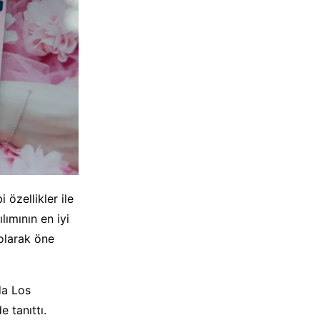
özellikler ile
ımının en iyi
olarak öne
da Los
e tanıttı.