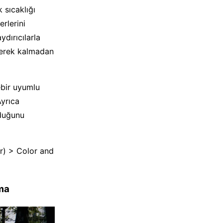
 sıcaklığı
erlerini
dırıcılarla
gerek kalmadan
ebir uyumlu
Ayrıca
lduğunu
r) > Color and
ma