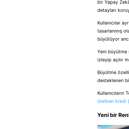
bir Yapay Zek
detayları koru
Kullanıcılar a
tasarlanmış ol
büyütüyor anca
Yeni büyütme 
izleyip açılır 
Büyütme özelli
desteklenen bi
Kullanıcıların
üretken kredi 
Yeni bir Re