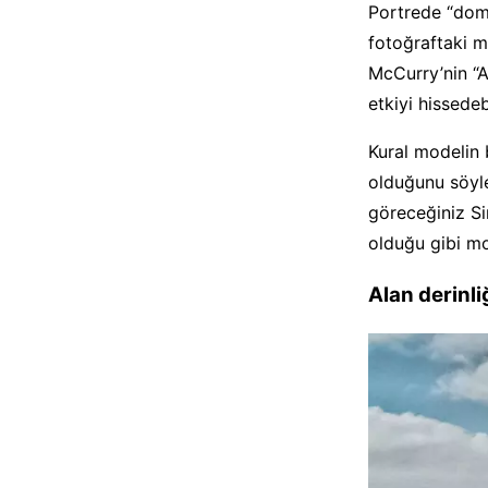
Portrede “domi
fotoğraftaki m
McCurry’nin “A
etkiyi hissedebi
Kural modelin 
olduğunu söyle
göreceğiniz Si
olduğu gibi mod
Alan derinli