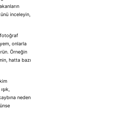
akanların
zünü inceleyin,
fotoğraf
iyem, onlarla
ürün. Örneğin
nin, hatta bazı
ekim
ışık,
 kaybına neden
künse