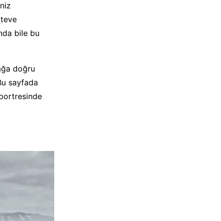
niz
Steve
nda bile bu
sağa doğru
 Bu sayfada
 portresinde