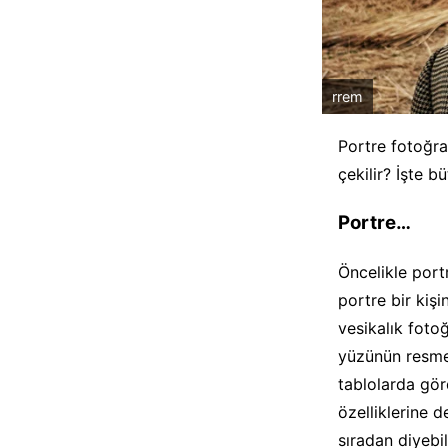
rrem
Portre fotoğra
çekilir? İşte b
Portre…
Öncelikle port
portre bir kiş
vesikalık foto
yüzünün resmed
tablolarda gö
özelliklerine 
sıradan diyebi