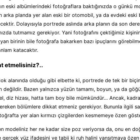
ın eski albümlerindeki fotoğraflara baktığınızda o günkü m
n arka planda yer alan eski bir otomobil, ya da evdeki eski b
cektir. Dolayısıyla portrede aslında arka planın da son der
ızda tutmamız gerekiyor. Yani fotoğrafını çektiğimiz kişini
yan birinin bile fotoğrafa bakarken bazı ipuçlarını görebilm
anlam katacaktır.
t etmelisiniz?..
çok alanında olduğu gibi elbette ki, portrede de tek bir biç
değildir. Bazen yalnızca yüzün tamamı, boyun, ya da göğü
el, diz hizası, hatta tam boy bile mümkündür… Ancak, kadr
eken bölümlere dikkat etmeniz gerekiyor. Bununla ilgili s
toğrafta yer alan kırmızı çizgilerden kesmemeye özen göste
n modeliniz her ne kadar size poz veriyorsa da, onu en doğ
gerçek yüz ifadesini ve tabii ki ruh halini yansıtmaya özen