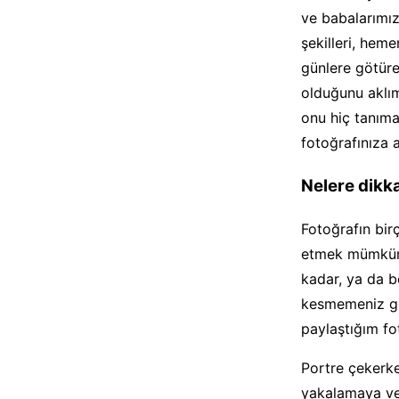
ve babalarımız
şekilleri, heme
günlere götüre
olduğunu aklım
onu hiç tanıma
fotoğrafınıza 
Nelere dikka
Fotoğrafın bir
etmek mümkün 
kadar, ya da b
kesmemeniz ger
paylaştığım fo
Portre çekerke
yakalamaya ve 