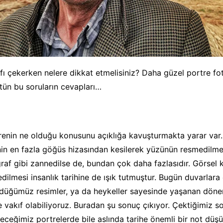
fı çekerken nelere dikkat etmelisiniz? Daha güzel portre fot
ütün bu soruların cevapları…
renin ne olduğu konusunu açıklığa kavuşturmakta yarar var
inin en fazla göğüs hizasından kesilerek yüzünün resmedilmes
ğraf gibi zannedilse de, bundan çok daha fazlasıdır. Görsel 
ilmesi insanlık tarihine de ışık tutmuştur. Bugün duvarlara 
rdüğümüz resimler, ya da heykeller sayesinde yaşanan dön
de vakıf olabiliyoruz. Buradan şu sonuç çıkıyor. Çektiğimiz 
leceğimiz portrelerde bile aslında tarihe önemli bir not düş