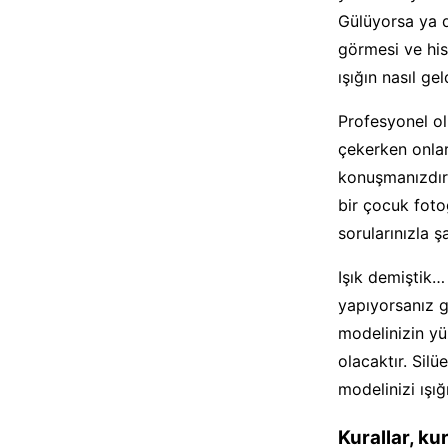
Gülüyorsa ya d
görmesi ve hiss
ışığın nasıl ge
Profesyonel ol
çekerken onlar
konuşmanızdır.
bir çocuk foto
sorularınızla ş
Işık demiştik…
yapıyorsanız g
modelinizin y
olacaktır. Sil
modelinizi ışı
Kurallar, kur