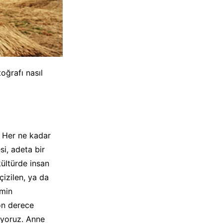
oğrafı nasıl
. Her ne kadar
i, adeta bir
kültürde insan
çizilen, ya da
emin
son derece
üyoruz. Anne