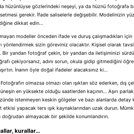
a hüzünlüyse gözlerindeki neşeyi, ya da hüznü fotoğrafa b
etmesi gerekir. İfade saliselerle değişebilir. Modelinizin yü
ldiğine dikkat edin…
mayan modeller önceden ifade ve duruş çalışmadıkları için 
ı yönlendirmek sizin göreviniz olacaktır. Kişisel olarak tavs
 Bir yandan fotoğraf çekin, bir yandan da iletişiminizi sürd
ğrafı çekiyorsanız, adını sorun, okula gidip gitmediğini öğre
aşırtın. İnanın öyle doğal ifadeler alacaksınız ki…
 Fotoğrafın olmazsa olmazı olan ışıktan söz ederken, dış ç
üneşin en yüksekte olduğu saatlerden kaçının… Aşırı parlak 
üzünde istenmeyen keskin gölgeler ve bazı alanlarda detay
üet etkisi yapacak ters ışık kaynaklarından uzak durun. Müm
ğı doğrudan almayacak bir şekilde konumlandırın.
allar, kurallar…