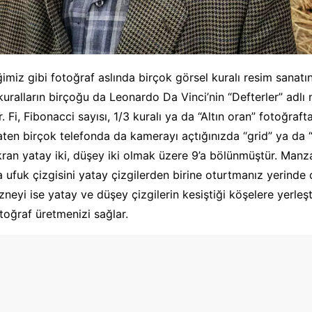
imiz gibi fotoğraf aslında birçok görsel kuralı resim sanat
kuralların birçoğu da Leonardo Da Vinci’nin “Defterler” adlı 
. Fi, Fibonacci sayısı, 1/3 kuralı ya da “Altın oran” fotoğraft
 Zaten birçok telefonda da kamerayı açtığınızda “grid” ya da 
ran yatay iki, düşey iki olmak üzere 9’a bölünmüştür. Manz
 ufuk çizgisini yatay çizgilerden birine oturtmanız yerinde o
zneyi ise yatay ve düşey çizgilerin kesiştiği köşelere yerle
toğraf üretmenizi sağlar.