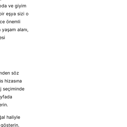
oda ve giyim
ir eşya sizi o
ece önemli
n yaşam alanı,
esi
imden söz
s hizasına
aj seçiminde
ayfada
rin.
al haliyle
 gösterin.