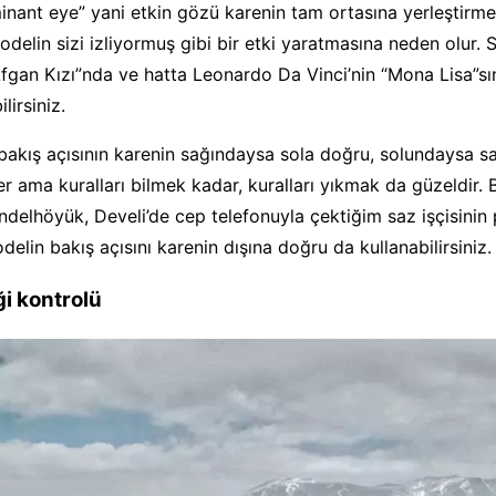
nant eye” yani etkin gözü karenin tam ortasına yerleştirme
odelin sizi izliyormuş gibi bir etki yaratmasına neden olur. 
fgan Kızı”nda ve hatta Leonardo Da Vinci’nin “Mona Lisa”sı
lirsiniz.
bakış açısının karenin sağındaysa sola doğru, solundaysa 
r ama kuralları bilmek kadar, kuralları yıkmak da güzeldir.
ndelhöyük, Develi’de cep telefonuyla çektiğim saz işçisinin
elin bakış açısını karenin dışına doğru da kullanabilirsiniz.
ği kontrolü