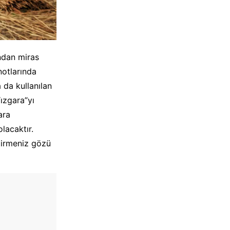
ından miras
notlarında
a da kullanılan
“ızgara”yı
ara
lacaktır.
ştirmeniz gözü