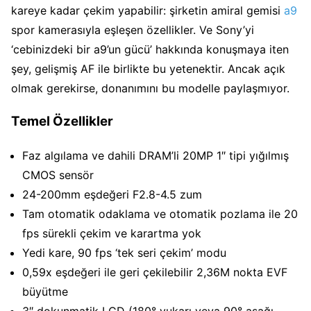
kareye kadar çekim yapabilir: şirketin amiral gemisi
a9
spor kamerasıyla eşleşen özellikler. Ve Sony’yi
‘cebinizdeki bir a9’un gücü’ hakkında konuşmaya iten
şey, gelişmiş AF ile birlikte bu yetenektir. Ancak açık
olmak gerekirse, donanımını bu modelle paylaşmıyor.
Temel Özellikler
Faz algılama ve dahili DRAM’li 20MP 1″ tipi yığılmış
CMOS sensör
24-200mm eşdeğeri F2.8-4.5 zum
Tam otomatik odaklama ve otomatik pozlama ile 20
fps sürekli çekim ve karartma yok
Yedi kare, 90 fps ‘tek seri çekim’ modu
0,59x eşdeğeri ile geri çekilebilir 2,36M nokta EVF
büyütme
3″ dokunmatik LCD (180° yukarı veya 90° aşağı