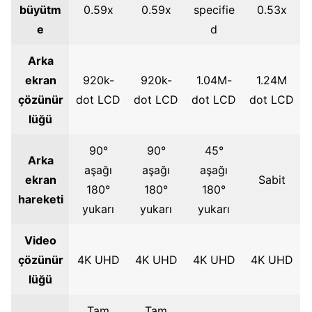
büyütm
0.59x
0.59x
specifie
0.53x
e
d
Arka
ekran
920k-
920k-
1.04M-
1.24M
çözünür
dot LCD
dot LCD
dot LCD
dot LCD
lüğü
90°
90°
45°
Arka
aşağı
aşağı
aşağı
ekran
Sabit
180°
180°
180°
hareketi
yukarı
yukarı
yukarı
Video
çözünür
4K UHD
4K UHD
4K UHD
4K UHD
lüğü
Tam
Tam