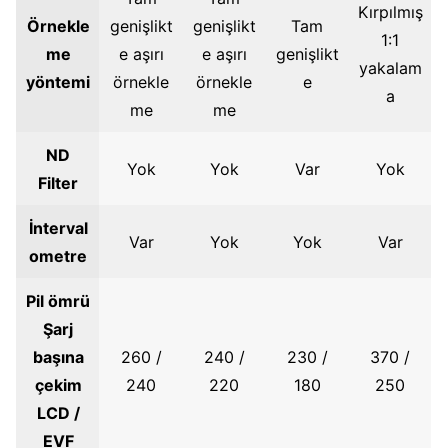
Kırpılmış
Örnekle
genişlikt
genişlikt
Tam
1:1
me
e aşırı
e aşırı
genişlikt
yakalam
yöntemi
örnekle
örnekle
e
a
me
me
ND
Yok
Yok
Var
Yok
Filter
İnterval
Var
Yok
Yok
Var
ometre
Pil ömrü
Şarj
başına
260 /
240 /
230 /
370 /
çekim
240
220
180
250
LCD /
EVF