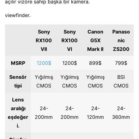
açılır vizöre sahip başka bir kamera.
viewfinder.
Sony
Sony
Canon
Panaso
RX100
RX100
G5X
nic
VII
VI
Mark II
ZS200
MSRP
1200$
1200$
899$
799$
Sensör
Yığılmış
Yığılmış
Yığılmış
BSI
tipi
CMOS
CMOS
CMOS
CMOS
Lens
aralığı
24-
24-
24-
24-
eşdeğer
200mm
200mm
120mm
360mm
i.