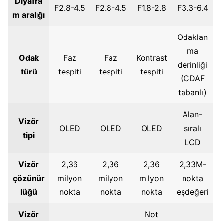
Diyafra
F2.8-4.5
F2.8-4.5
F1.8-2.8
F3.3-6.4
m aralığı
Odaklan
ma
Odak
Faz
Faz
Kontrast
derinliği
türü
tespiti
tespiti
tespiti
(CDAF
tabanlı)
Alan-
Vizör
OLED
OLED
OLED
sıralı
tipi
LCD
Vizör
2,36
2,36
2,36
2,33M-
çözünür
milyon
milyon
milyon
nokta
lüğü
nokta
nokta
nokta
eşdeğeri
Vizör
Not