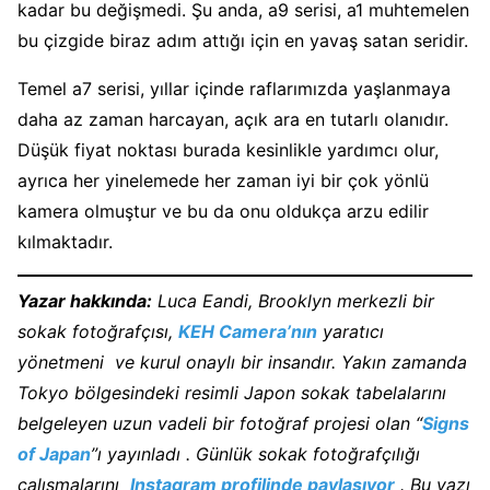
kadar bu değişmedi. Şu anda, a9 serisi, a1 muhtemelen
bu çizgide biraz adım attığı için en yavaş satan seridir.
Temel a7 serisi, yıllar içinde raflarımızda yaşlanmaya
daha az zaman harcayan, açık ara en tutarlı olanıdır.
Düşük fiyat noktası burada kesinlikle yardımcı olur,
ayrıca her yinelemede her zaman iyi bir çok yönlü
kamera olmuştur ve bu da onu oldukça arzu edilir
kılmaktadır.
Yazar hakkında:
Luca Eandi, Brooklyn merkezli bir
sokak fotoğrafçısı,
KEH Camera’nın
yaratıcı
yönetmeni ve kurul onaylı bir insandır. Yakın zamanda
Tokyo bölgesindeki resimli Japon sokak tabelalarını
belgeleyen uzun vadeli bir fotoğraf projesi olan “
Signs
of Japan
”ı yayınladı . Günlük sokak fotoğrafçılığı
çalışmalarını
Instagram profilinde paylaşıyor
. Bu yazı