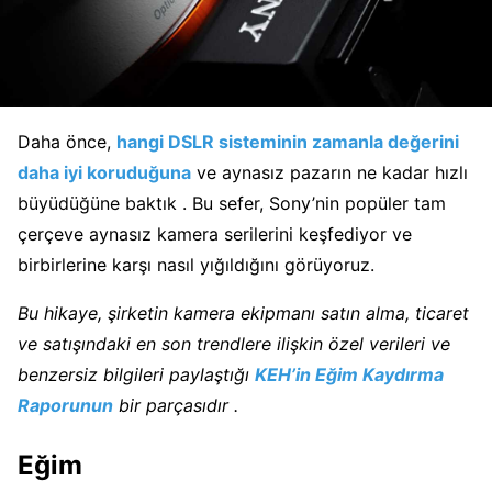
Daha önce,
hangi DSLR sisteminin zamanla değerini
daha iyi koruduğuna
ve aynasız pazarın ne kadar hızlı
büyüdüğüne baktık . Bu sefer, Sony’nin popüler tam
çerçeve aynasız kamera serilerini keşfediyor ve
birbirlerine karşı nasıl yığıldığını görüyoruz.
Bu hikaye, şirketin kamera ekipmanı satın alma, ticaret
ve satışındaki en son trendlere ilişkin özel verileri ve
benzersiz bilgileri paylaştığı
KEH’in Eğim Kaydırma
Raporunun
bir
parçasıdır .
Eğim