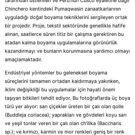
tarafından üstlenilen ve Peru’nun Cusco eyaletine bağlı
Chinchero kentindeki Pumaqwasin zanaatkarlarının
uyguladığı doğal boyama tekniklerini sergileyen ortak
bir projedir. Proje, tekstil sektöründe genellikle hafife
alınan, saatlerce süren titiz bir çalışma gerektiren bu
atadan kalma boyama uygulamalarına görünürlük
kazandırmayı ve bunların korunmasına yardımcı olmayı
amaçlamaktadır.
Endüstriyel yöntemler bu geleneksel boyama
süreçlerini tamamen ortadan kaldırmaya yakınken,
iklim değişikliği bu uygulamalar için hayati önem
taşıyan bitkileri tehdit ediyor. Bu fotoğraflarda üç boya
türü yer alıyor: sarı çiçekler üreten bir çalı olan qolle
(Buddleja coriacea); yaprakları ve gövdeleri koyu sarı
ve yeşil tonlar veren bir çalı olan ch’illka (Baccharis
sp.); ve kırmızı, karmin ve mor renkleri geniş bir renk