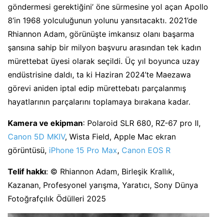
göndermesi gerektiğini’ öne sürmesine yol açan Apollo
8’in 1968 yolculuğunun yolunu yansıtacaktı. 2021’de
Rhiannon Adam, görünüşte imkansız olanı başarma
şansına sahip bir milyon başvuru arasından tek kadın
mürettebat üyesi olarak seçildi. Üç yıl boyunca uzay
endüstrisine daldı, ta ki Haziran 2024’te Maezawa
görevi aniden iptal edip mürettebatı parçalanmış
hayatlarının parçalarını toplamaya bırakana kadar.
Kamera ve ekipman
: Polaroid SLR 680, RZ-67 pro II,
Canon 5D MKIV
, Wista Field, Apple Mac ekran
görüntüsü,
iPhone 15 Pro Max
,
Canon EOS R
Telif hakkı
: © Rhiannon Adam, Birleşik Krallık,
Kazanan, Profesyonel yarışma, Yaratıcı, Sony Dünya
Fotoğrafçılık Ödülleri 2025