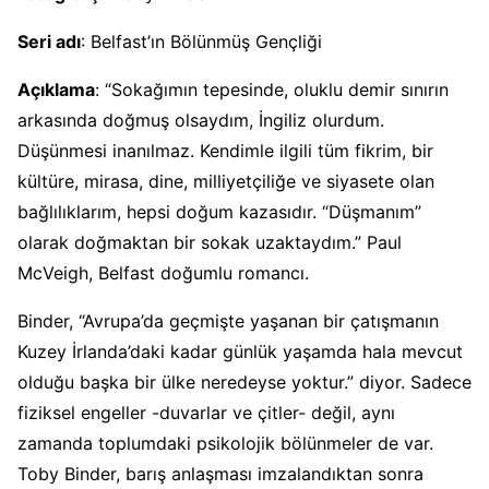
Seri adı
: Belfast’ın Bölünmüş Gençliği
Açıklama
: “Sokağımın tepesinde, oluklu demir sınırın
arkasında doğmuş olsaydım, İngiliz olurdum.
Düşünmesi inanılmaz. Kendimle ilgili tüm fikrim, bir
kültüre, mirasa, dine, milliyetçiliğe ve siyasete olan
bağlılıklarım, hepsi doğum kazasıdır. “Düşmanım”
olarak doğmaktan bir sokak uzaktaydım.” Paul
McVeigh, Belfast doğumlu romancı.
Binder, “Avrupa’da geçmişte yaşanan bir çatışmanın
Kuzey İrlanda’daki kadar günlük yaşamda hala mevcut
olduğu başka bir ülke neredeyse yoktur.” diyor. Sadece
fiziksel engeller -duvarlar ve çitler- değil, aynı
zamanda toplumdaki psikolojik bölünmeler de var.
Toby Binder, barış anlaşması imzalandıktan sonra