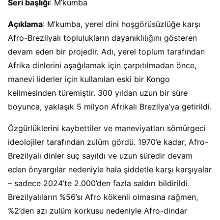
Seri başlığı
: M’kumba
Açıklama
: M’kumba, yerel dini hoşgörüsüzlüğe karşı
Afro-Brezilyalı toplulukların dayanıklılığını gösteren
devam eden bir projedir. Adı, yerel toplum tarafından
Afrika dinlerini aşağılamak için çarpıtılmadan önce,
manevi liderler için kullanılan eski bir Kongo
kelimesinden türemiştir. 300 yıldan uzun bir süre
boyunca, yaklaşık 5 milyon Afrikalı Brezilya’ya getirildi.
Özgürlüklerini kaybettiler ve maneviyatları sömürgeci
ideolojiler tarafından zulüm gördü. 1970’e kadar, Afro-
Brezilyalı dinler suç sayıldı ve uzun süredir devam
eden önyargılar nedeniyle hala şiddetle karşı karşıyalar
– sadece 2024’te 2.000’den fazla saldırı bildirildi.
Brezilyalıların %56’sı Afro kökenli olmasına rağmen,
%2’den azı zulüm korkusu nedeniyle Afro-dindar