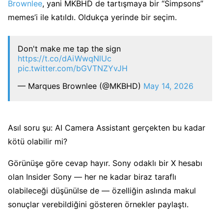
Brownlee
, yani MKBHD de tartışmaya bir “Simpsons”
memes’i ile katıldı. Oldukça yerinde bir seçim.
Don't make me tap the sign
https://t.co/dAiWwqNlUc
pic.twitter.com/bGVTNZYvJH
— Marques Brownlee (@MKBHD)
May 14, 2026
Asıl soru şu: AI Camera Assistant gerçekten bu kadar
kötü olabilir mi?
Görünüşe göre cevap hayır. Sony odaklı bir X hesabı
olan Insider Sony — her ne kadar biraz taraflı
olabileceği düşünülse de — özelliğin aslında makul
sonuçlar verebildiğini gösteren örnekler paylaştı.