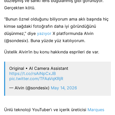
düzleşmiş ve sanki lens buğulanmış gibi görünüyor.
Gerçekten kötü.
“Bunun öznel olduğunu biliyorum ama aklı başında hiç
kimse sağdaki fotoğrafın daha iyi göründüğünü
düşünmez,” diye
yazıyor
X platformunda Alvin
(@sondesix). Buna yüzde yüz katılıyorum.
Üstelik Alvin’in bu konu hakkında esprileri de var.
Original • AI Camera Assistant
https://t.co/rsAiNpCxJB
pic.twitter.com/TFAaVqKRjR
— Alvin (@sondesix)
May 14, 2026
Ünlü teknoloji YouTuber’ı ve içerik üreticisi
Marques