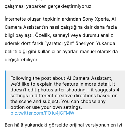
çalışması yaparken gerçekleştirmiyoruz.
İnternette oluşan tepkinin ardından Sony Xperia, AI
Camera Assistant’ın nasıl çalıştığına dair daha fazla
bilgi paylaştı. Özellik, sahneyi veya durumu analiz
ederek dört farklı “yaratıcı yön” öneriyor. Yukarıda
belirtildiği gibi kullanıcılar ayarları manuel olarak da
değiştirebiliyor.
Following the post about AI Camera Assistant,
we’d like to explain the feature in more detail. It
doesn’t edit photos after shooting – it suggests 4
settings in different creative directions based on
the scene and subject. You can choose any
option or use your own settings.
pic.twitter.com/FO1u4jGFMW
— Sony | Xperia (@sonyxperia)
May 15, 2026
Ben hâlâ yukarıdaki görselde orijinal versiyonun en iyi