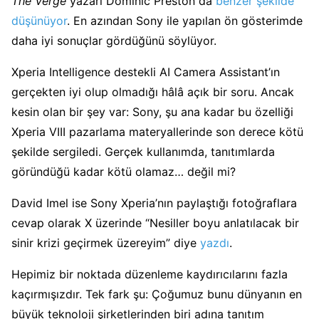
The Verge
yazarı Dominic Preston da
benzer şekilde
düşünüyor
. En azından Sony ile yapılan ön gösterimde
daha iyi sonuçlar gördüğünü söylüyor.
Xperia Intelligence destekli AI Camera Assistant’ın
gerçekten iyi olup olmadığı hâlâ açık bir soru. Ancak
kesin olan bir şey var: Sony, şu ana kadar bu özelliği
Xperia VIII pazarlama materyallerinde son derece kötü
şekilde sergiledi. Gerçek kullanımda, tanıtımlarda
göründüğü kadar kötü olamaz… değil mi?
David Imel ise Sony Xperia’nın paylaştığı fotoğraflara
cevap olarak X üzerinde “Nesiller boyu anlatılacak bir
sinir krizi geçirmek üzereyim” diye
yazdı
.
Hepimiz bir noktada düzenleme kaydırıcılarını fazla
kaçırmışızdır. Tek fark şu: Çoğumuz bunu dünyanın en
büyük teknoloji şirketlerinden biri adına tanıtım