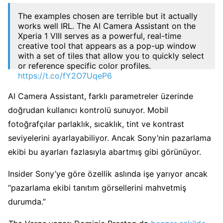
The examples chosen are terrible but it actually
works well IRL. The AI Camera Assistant on the
Xperia 1 VIII serves as a powerful, real-time
creative tool that appears as a pop-up window
with a set of tiles that allow you to quickly select
or reference specific color profiles.
https://t.co/fY2O7UqeP6
pic.twitter.com/TZ5CaSsbKb
AI Camera Assistant, farklı parametreler üzerinde
— INSIDER SONY (@INSIDERSONY)
May 14, 2026
doğrudan kullanıcı kontrolü sunuyor. Mobil
fotoğrafçılar parlaklık, sıcaklık, tint ve kontrast
seviyelerini ayarlayabiliyor. Ancak Sony’nin pazarlama
ekibi bu ayarları fazlasıyla abartmış gibi görünüyor.
Insider Sony’ye göre özellik aslında işe yarıyor ancak
“pazarlama ekibi tanıtım görsellerini mahvetmiş
durumda.”