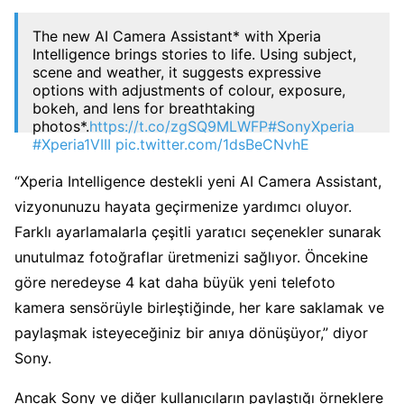
The new AI Camera Assistant* with Xperia
Intelligence brings stories to life. Using subject,
scene and weather, it suggests expressive
options with adjustments of colour, exposure,
bokeh, and lens for breathtaking
photos*.
https://t.co/zgSQ9MLWFP
#SonyXperia
#Xperia1VIII
pic.twitter.com/1dsBeCNvhE
— Sony | Xperia (@sonyxperia)
May 14, 2026
“Xperia Intelligence destekli yeni AI Camera Assistant,
vizyonunuzu hayata geçirmenize yardımcı oluyor.
Farklı ayarlamalarla çeşitli yaratıcı seçenekler sunarak
unutulmaz fotoğraflar üretmenizi sağlıyor. Öncekine
göre neredeyse 4 kat daha büyük yeni telefoto
kamera sensörüyle birleştiğinde, her kare saklamak ve
paylaşmak isteyeceğiniz bir anıya dönüşüyor,” diyor
Sony.
Ancak Sony ve diğer kullanıcıların paylaştığı örneklere