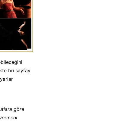
bileceğini
ekte bu sayfayı
yarlar
utlara göre
 vermeni