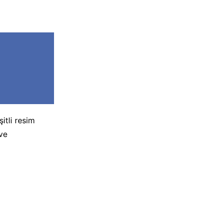
itli resim
ve