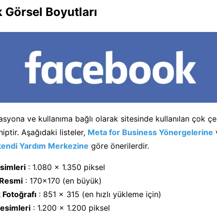
 Görsel Boyutları
syona ve kullanıma bağlı olarak sitesinde kullanılan çok çeş
iptir. Aşağıdaki listeler,
Meta for Business Yönergelerine
kendi Yardım Merkezine
göre önerilerdir.
simleri
: 1.080 x 1.350 piksel
 Resmi
: 170×170 (en büyük)
 Fotoğrafı
: 851 x 315 (en hızlı yükleme için)
Resimleri
: 1.200 x 1.200 piksel