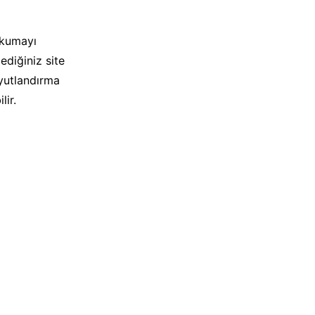
okumayı
ediğiniz site
oyutlandırma
lir.