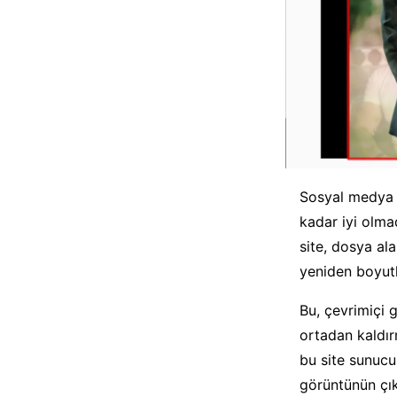
Sosyal medya a
kadar iyi olma
site, dosya al
yeniden boyutl
Bu, çevrimiçi 
ortadan kaldırm
bu site sunucu
görüntünün çık