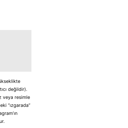
ükseklikte
cı değildir).
z veya resimle
deki “ızgarada”
tagram’ın
r.