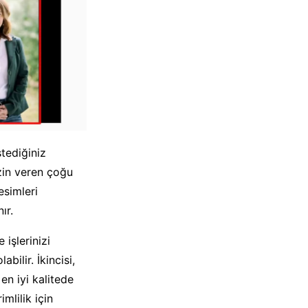
stediğiniz
izin veren çoğu
esimleri
ır.
işlerinizi
bilir. İkincisi,
en iyi kalitede
mlilik için