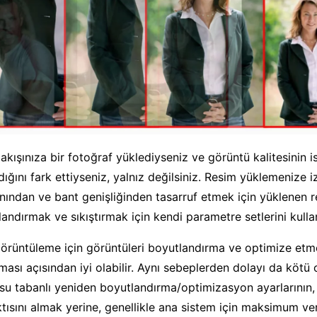
kışınıza bir fotoğraf yüklediyseniz ve görüntü kalitesinin i
dığını fark ettiyseniz, yalnız değilsiniz. Resim yüklemenize 
anından ve bant genişliğinden tasarruf etmek için yüklenen r
andırmak ve sıkıştırmak için kendi parametre setlerini kullan
görüntüleme için görüntüleri boyutlandırma ve optimize etme 
ası açısından iyi olabilir. Aynı sebeplerden dolayı da kötü ola
su tabanlı yeniden boyutlandırma/optimizasyon ayarlarının, 
tısını almak yerine, genellikle ana sistem için maksimum veri