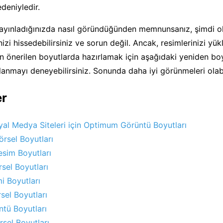
deniyledir.
 yayınladığınızda nasıl göründüğünden memnunsanız, şimdi 
izi hissedebilirsiniz ve sorun değil. Ancak, resimlerinizi yükl
çin önerilen boyutlarda hazırlamak için aşağıdaki yeniden b
lanmayı deneyebilirsiniz. Sonunda daha iyi görünmeleri olabi
er
al Medya Siteleri için Optimum Görüntü Boyutları
rsel Boyutları
esim Boyutları
sel Boyutları
i Boyutları
sel Boyutları
tü Boyutları
rsel Boyutları