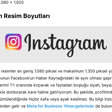
1.080 x 1.920
m Resim Boyutları
 resimler en geniş 1.080 piksel ve maksimum 1.350 piksel y
bunun Facebook’un Haber Kaynağındaki ile aynı olması şaşırtı
erimi 1:1 oranında kırparak ve fazladan boşluğu siyah, beya
kle doldurarak kare haline getiriyorum. Bu şekilde, profilim
üntülendiğinde hiçbir kafa veya ayak kesilmez. Bu bilgi Ins
nden gelir ve
Meta for Business Yönergelerinde
de bulunu