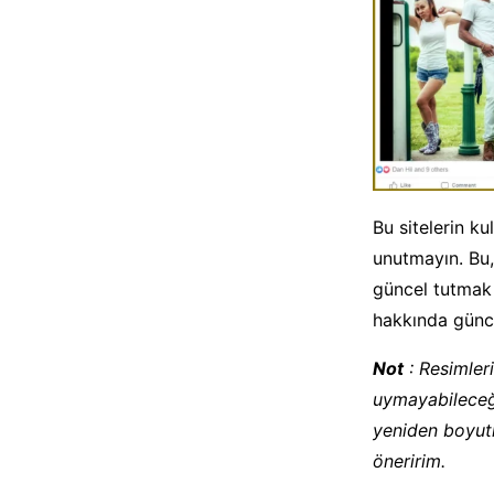
Bu sitelerin k
unutmayın. Bu,
güncel tutmak 
hakkında günce
Not
: Resimleri
uymayabileceği
yeniden boyutl
öneririm.