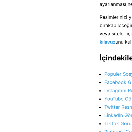
ayarlanması ne
Resimlerinizi
bırakabileceğin
veya siteler i
kılavuz
unu kul
İçindekil
Popüler Sosy
Facebook Gö
Instagram R
YouTube Gör
Twitter Resm
LinkedIn Gör
TikTok Görün
Pinterest Gö