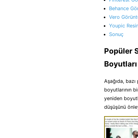
Behance Gör
Vero Görünt
Youpic Resi
Sonuç
Popüler 
Boyutları
Aşağıda, bazı 
boyutlarının bi
yeniden boyutl
düşüşünü önley