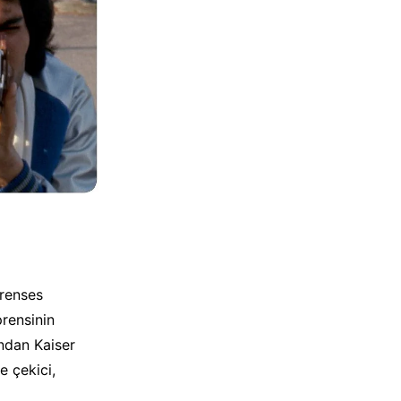
Prenses
prensinin
’ndan Kaiser
e çekici,