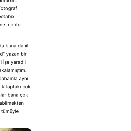
fotoğraf
eetabix
rine monte
da buna dahil.
d” yazan bir
 İşe yaradı!
akalamıştım.
 babamla aynı
i kitaptaki çok
nlar bana çok
şabilmekten
n tümüyle