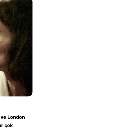
z ve London
ar çok