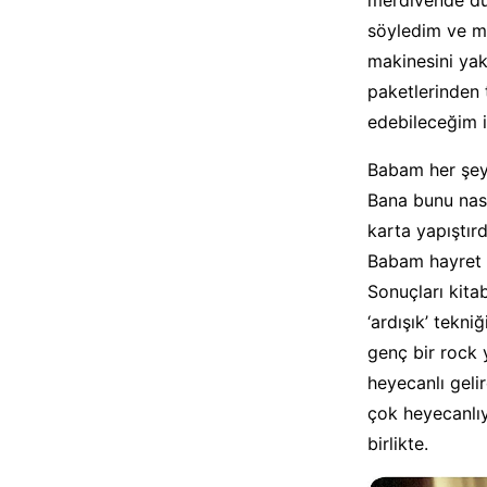
söyledim ve m
makinesini yak
paketlerinden 
edebileceğim 
Babam her şeyi
Bana bunu nası
karta yapıştır
Babam hayret v
Sonuçları kita
‘ardışık’ tekni
genç bir rock 
heyecanlı geli
çok heyecanlıy
birlikte.