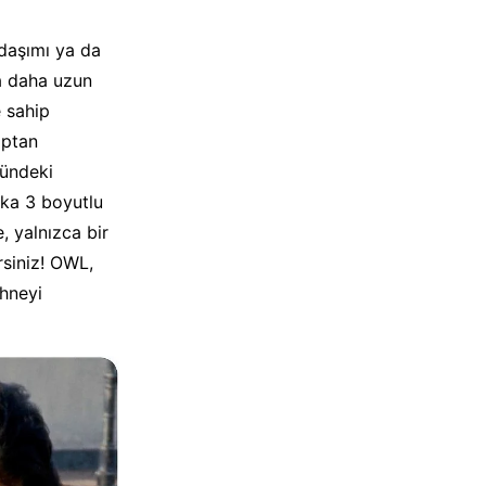
daşımı ya da
a daha uzun
 sahip
optan
ğündeki
ika 3 boyutlu
e, yalnızca bir
rsiniz! OWL,
ahneyi