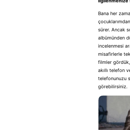
ilgilenmenize
Bana her zaman
çocuklarımdan
sürer. Ancak s
albümünden düz
incelenmesi ar
misafirlerle t
filmler gördük,
akıllı telefon 
telefonunuzu s
görebilirsiniz.