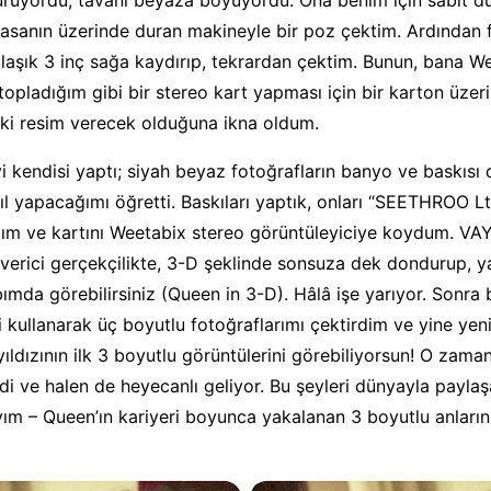
asanın üzerinde duran makineyle bir poz çektim. Ardından 
laşık 3 inç sağa kaydırıp, tekrardan çektim. Bunun, bana W
topladığım gibi bir stereo kart yapması için bir karton üze
iki resim verecek olduğuna ikna oldum.
 kendisi yaptı; siyah beyaz fotoğrafların banyo ve baskısı 
l yapacağımı öğretti. Baskıları yaptık, onları “SEETHROO Lt
dım ve kartını Weetabix stereo görüntüleyiciye koydum. VAY!
erici gerçekçilikte, 3-D şeklinde sonsuza dek dondurup, y
bımda görebilirsiniz (Queen in 3-D). Hâlâ işe yarıyor. Sonra
ği kullanarak üç boyutlu fotoğraflarımı çektirdim ve yine yen
yıldızının ilk 3 boyutlu görüntülerini görebiliyorsun! O zama
rdi ve halen de heyecanlı geliyor. Bu şeyleri dünyayla payla
ım – Queen’ın kariyeri boyunca yakalanan 3 boyutlu anları