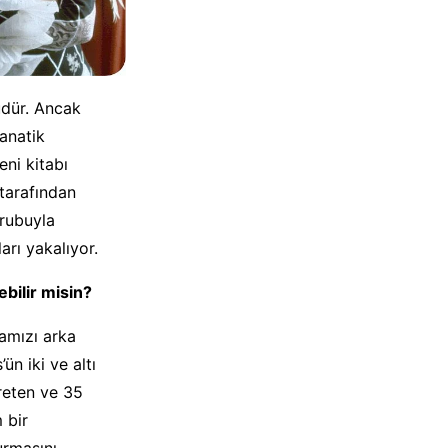
üdür. Ancak
anatik
ni kitabı
 tarafından
grubuyla
arı yakalıyor.
ebilir misin?
amızı arka
n iki ve altı
üreten ve 35
 bir
urmasını