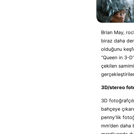
Brian May, roc
biraz daha der
olduğunu keşfe
“Queen in 3-D”
çekilen samimi
gerçekleştirile
3D/stereo foto
3D fotoğrafçıl
bahçeye çıkard
penny’lik foto
mm’den daha bü
merdivende du