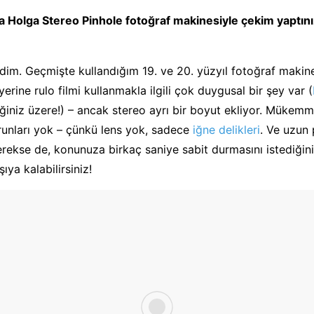
 Holga Stereo Pinhole fotoğraf makinesiyle çekim yaptınız
im. Geçmişte kullandığım 19. ve 20. yüzyıl fotoğraf makin
 yerine rulo filmi kullanmakla ilgili çok duygusal bir şey var (
iğiniz üzere!) – ancak stereo ayrı bir boyut ekliyor. Mükemm
unları yok – çünkü lens yok, sadece
iğne delikleri
. Ve uzun
rekse de, konunuza birkaç saniye sabit durmasını istediğini
şıya kalabilirsiniz!