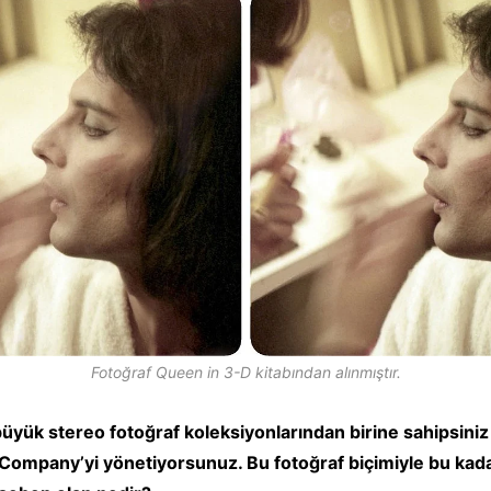
Fotoğraf Queen in 3-D kitabından alınmıştır.
üyük stereo fotoğraf koleksiyonlarından birine sahipsini
Company’yi yönetiyorsunuz. Bu fotoğraf biçimiyle bu kad