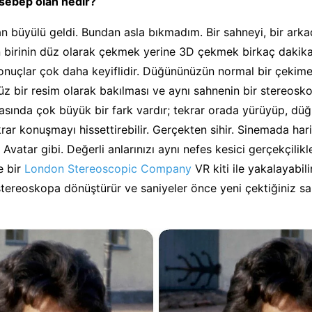
 sebep olan nedir?
 büyülü geldi. Bundan asla bıkmadım. Bir sahneyi, bir arka
 birinin düz olarak çekmek yerine 3D çekmek birkaç dakik
onuçlar çok daha keyiflidir. Düğününüzün normal bir çekime
 bir resim olarak bakılması ve aynı sahnenin bir stereosk
asında çok büyük bir fark vardır; tekrar orada yürüyüp, dü
ekrar konuşmayı hissettirebilir. Gerçekten sihir. Sinemada har
 Avatar gibi. Değerli anlarınızı aynı nefes kesici gerçekçilikl
ve bir
London Stereoscopic Company
VR kiti ile yakalayabili
tereoskopa dönüştürür ve saniyeler önce yeni çektiğiniz s