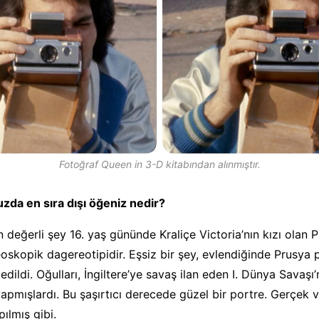
Fotoğraf Queen in 3-D kitabından alınmıştır.
zda en sıra dışı öğeniz nedir?
değerli şey 16. yaş gününde Kraliçe Victoria’nın kızı olan 
eoskopik dagereotipidir. Eşsiz bir şey, evlendiğinde Prusya 
 edildi. Oğulları, İngiltere’ye savaş ilan eden I. Dünya Savaşı
yapmışlardı. Bu şaşırtıcı derecede güzel bir portre. Gerçek v
ılmış gibi.