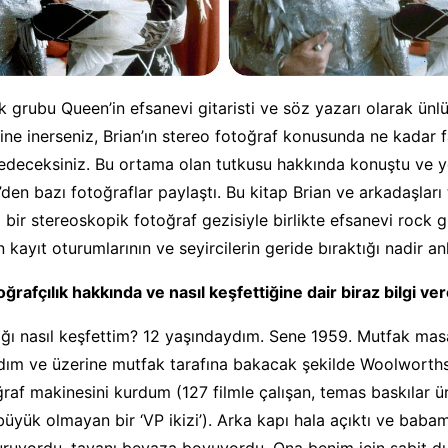
k grubu Queen’in efsanevi gitaristi ve söz yazarı olarak ünl
ine inerseniz, Brian’ın stereo fotoğraf konusunda ne kadar f
deceksiniz. Bu ortama olan tutkusu hakkında konuştu ve ye
den bazı fotoğraflar paylaştı. Bu kitap Brian ve arkadaşları
 bir stereoskopik fotoğraf gezisiyle birlikte efsanevi rock 
n kayıt oturumlarının ve seyircilerin geride bıraktığı nadir anl
ğrafçılık hakkında ve nasıl keşfettiğine dair biraz bilgi ver
ığı nasıl keşfettim? 12 yaşındaydım. Sene 1959. Mutfak mas
ım ve üzerine mutfak tarafına bakacak şekilde Woolworths’ü
ğraf makinesini kurdum (127 filmle çalışan, temas baskılar 
yük olmayan bir ‘VP ikizi’). Arka kapı hala açıktı ve babam
ruyordu, tavanı beyaza boyuyordu. Ona benim için sabit d