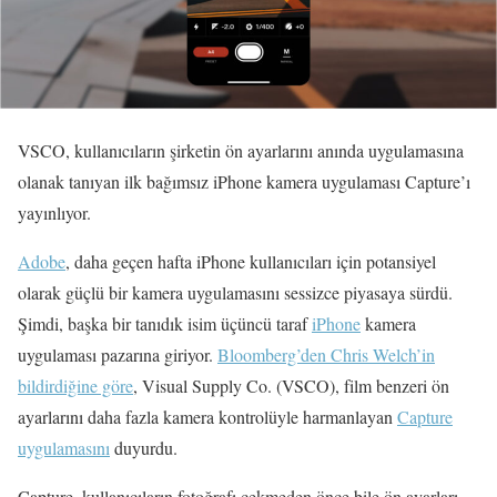
VSCO, kullanıcıların şirketin ön ayarlarını anında uygulamasına
olanak tanıyan ilk bağımsız iPhone kamera uygulaması Capture’ı
yayınlıyor.
Adobe
, daha geçen hafta iPhone kullanıcıları için potansiyel
olarak güçlü bir kamera uygulamasını sessizce piyasaya sürdü.
Şimdi, başka bir tanıdık isim üçüncü taraf
iPhone
kamera
uygulaması pazarına giriyor.
Bloomberg’den Chris Welch’in
bildirdiğine göre
, Visual Supply Co. (VSCO), film benzeri ön
ayarlarını daha fazla kamera kontrolüyle harmanlayan
Capture
uygulamasını
duyurdu.
Capture, kullanıcıların fotoğrafı çekmeden önce bile ön ayarları