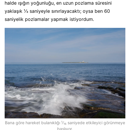
halde ışığın yoğunluğu, en uzun pozlama süresini
yaklaşık ⅓ saniyeyle sınırlayacaktı; oysa ben 60
saniyelik pozlamalar yapmak istiyordum.
Bana göre hareket bulanıklığı ¹⁄₁₅ saniyede etkileyici görünmeye
başlıyor.