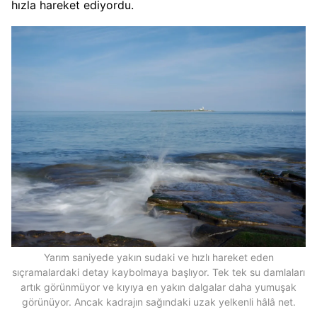
hızla hareket ediyordu.
Yarım saniyede yakın sudaki ve hızlı hareket eden
sıçramalardaki detay kaybolmaya başlıyor. Tek tek su damlaları
artık görünmüyor ve kıyıya en yakın dalgalar daha yumuşak
görünüyor. Ancak kadrajın sağındaki uzak yelkenli hâlâ net.