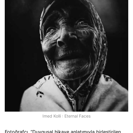
Imed Kolli : Eternal Faces
Fotoğrafçı, “Duygusal hikaye anlatımıyla birleştirilen