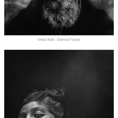
Imed Kolli : Eternal Faces