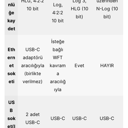
HLG, 4:2:2
Log 3,
üzerinden
nlü
Log,
10 bit
HLG (10
N-Log (10
ğe
4:2:2
bit)
bit)
kay
10 bit
det
İsteğe
Eth
USB-C
bağlı
ern
adaptörü
WFT
et
aracılığıyla
kavram
Evet
HAYIR
sok
(birlikte
a
eti
verilmez)
aracılığ
ıyla
US
B
2 adet
sok
USB-C
USB-C
USB-C
USB-C
et(l