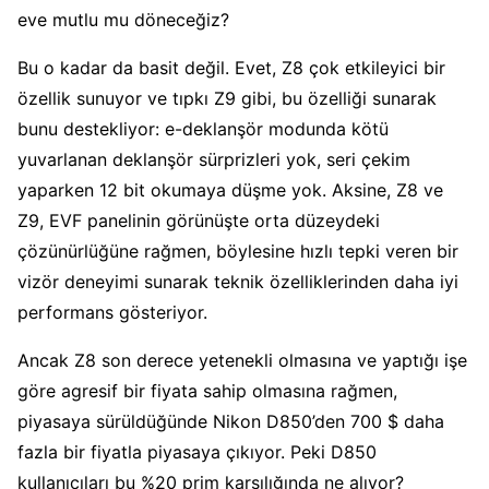
eve mutlu mu döneceğiz?
Bu o kadar da basit değil. Evet, Z8 çok etkileyici bir
özellik sunuyor ve tıpkı Z9 gibi, bu özelliği sunarak
bunu destekliyor: e-deklanşör modunda kötü
yuvarlanan deklanşör sürprizleri yok, seri çekim
yaparken 12 bit okumaya düşme yok. Aksine, Z8 ve
Z9, EVF panelinin görünüşte orta düzeydeki
çözünürlüğüne rağmen, böylesine hızlı tepki veren bir
vizör deneyimi sunarak teknik özelliklerinden daha iyi
performans gösteriyor.
Ancak Z8 son derece yetenekli olmasına ve yaptığı işe
göre agresif bir fiyata sahip olmasına rağmen,
piyasaya sürüldüğünde Nikon D850’den 700 $ daha
fazla bir fiyatla piyasaya çıkıyor. Peki D850
kullanıcıları bu %20 prim karşılığında ne alıyor?