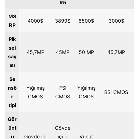
R5
MS
4000$
3899$
6500$
3000$
RP
Pik
sel
45,7MP
45MP
50 MP
45,7MP
say
ısı
Se
nsö
Yığılmış
FSI
Yığılmış
BSI CMOS
r
CMOS
CMOS
CMOS
tipi
Gör
ünt
Gövde
ü
Gövde içi
içi +
Vücut