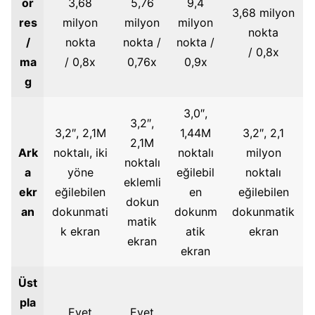
ör
3,68
5,76
9,4
3,68 milyon
res
milyon
milyon
milyon
nokta
/
nokta
nokta /
nokta /
/ 0,8x
ma
/ 0,8x
0,76x
0,9x
g
3,0″,
3,2″,
3,2″, 2,1M
1,44M
3,2″, 2,1
2,1M
Ark
noktalı, iki
noktalı
milyon
noktalı
a
yöne
eğilebil
noktalı
eklemli
ekr
eğilebilen
en
eğilebilen
dokun
an
dokunmati
dokunm
dokunmatik
matik
k ekran
atik
ekran
ekran
ekran
Üst
pla
Evet
Evet