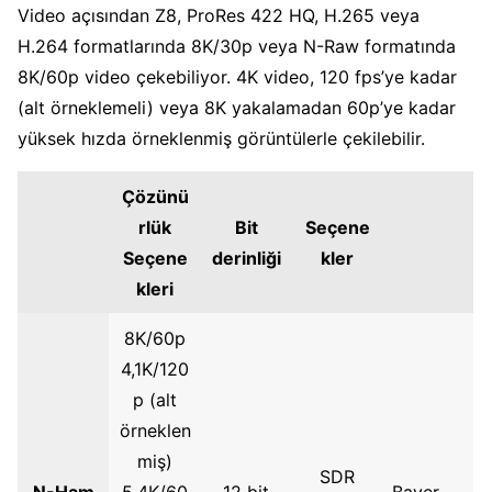
Video açısından Z8, ProRes 422 HQ, H.265 veya
H.264 formatlarında 8K/30p veya N-Raw formatında
8K/60p video çekebiliyor. 4K video, 120 fps’ye kadar
(alt örneklemeli) veya 8K yakalamadan 60p’ye kadar
yüksek hızda örneklenmiş görüntülerle çekilebilir.
Çözünü
rlük
Bit
Seçene
Seçene
derinliği
kler
kleri
8K/60p
4,1K/120
p (alt
örneklen
miş)
SDR
N-Ham
5,4K/60
12 bit
Bayer