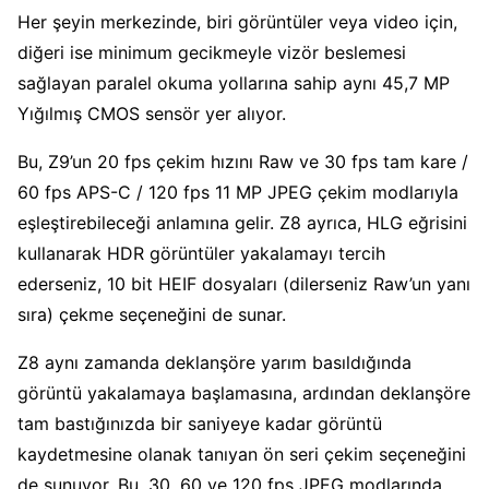
Her şeyin merkezinde, biri görüntüler veya video için,
diğeri ise minimum gecikmeyle vizör beslemesi
sağlayan paralel okuma yollarına sahip aynı 45,7 MP
Yığılmış CMOS sensör yer alıyor.
Bu, Z9’un 20 fps çekim hızını Raw ve 30 fps tam kare /
60 fps APS-C / 120 fps 11 MP JPEG çekim modlarıyla
eşleştirebileceği anlamına gelir. Z8 ayrıca, HLG eğrisini
kullanarak HDR görüntüler yakalamayı tercih
ederseniz, 10 bit HEIF dosyaları (dilerseniz Raw’un yanı
sıra) çekme seçeneğini de sunar.
Z8 aynı zamanda deklanşöre yarım basıldığında
görüntü yakalamaya başlamasına, ardından deklanşöre
tam bastığınızda bir saniyeye kadar görüntü
kaydetmesine olanak tanıyan ön seri çekim seçeneğini
de sunuyor. Bu, 30, 60 ve 120 fps JPEG modlarında