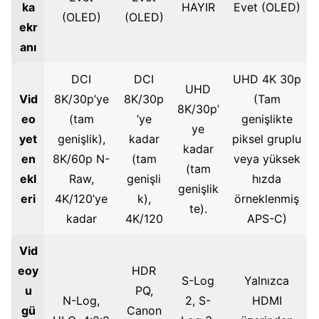
ka
HAYIR
Evet (OLED)
(OLED)
(OLED)
ekr
anı
DCI
DCI
UHD 4K 30p
UHD
Vid
8K/30p’ye
8K/30p
(Tam
8K/30p’
eo
(tam
’ye
genişlikte
ye
yet
genişlik),
kadar
piksel gruplu
kadar
en
8K/60p N-
(tam
veya yüksek
(tam
ekl
Raw,
genişli
hızda
genişlik
eri
4K/120’ye
k),
örneklenmiş
te).
kadar
4K/120
APS-C)
Vid
eoy
HDR
S-Log
Yalnızca
u
PQ,
N-Log,
2, S-
HDMI
gü
Canon