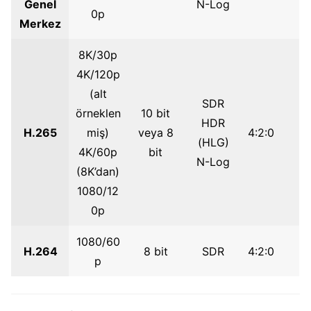
Genel
N-Log
0p
Merkez
8K/30p
4K/120p
(alt
SDR
örneklen
10 bit
HDR
H.265
miş)
veya 8
4:2:0
(HLG)
4K/60p
bit
N-Log
(8K’dan)
1080/12
0p
1080/60
H.264
8 bit
SDR
4:2:0
p