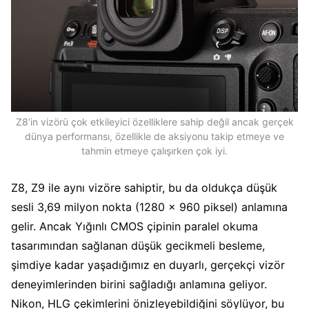
Z8’in vizörü çok etkileyici özelliklere sahip değil ancak gerçek
dünya performansı, özellikle de aksiyonu takip etmeye ve
tahmin etmeye çalışırken çok iyi.
Z8, Z9 ile aynı vizöre sahiptir, bu da oldukça düşük
sesli 3,69 milyon nokta (1280 x 960 piksel) anlamına
gelir. Ancak Yığınlı CMOS çipinin paralel okuma
tasarımından sağlanan düşük gecikmeli besleme,
şimdiye kadar yaşadığımız en duyarlı, gerçekçi vizör
deneyimlerinden birini sağladığı anlamına geliyor.
Nikon, HLG çekimlerini önizleyebildiğini söylüyor, bu