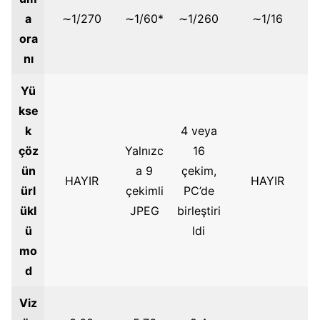
a
∼1/270
∼1/60*
∼1/260
∼1/16
ora
nı
Yü
kse
k
4 veya
çöz
Yalnızc
16
ün
a 9
çekim,
HAYIR
HAYIR
ürl
çekimli
PC’de
ükl
JPEG
birleştiri
ü
ldi
mo
d
Viz