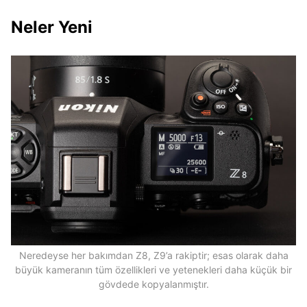
Neler Yeni
Neredeyse her bakımdan Z8, Z9’a rakiptir; esas olarak daha
büyük kameranın tüm özellikleri ve yetenekleri daha küçük bir
gövdede kopyalanmıştır.