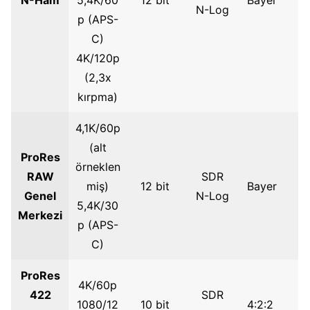
N-Log
p (APS-
C)
4K/120p
(2,3x
kırpma)
4,1K/60p
(alt
ProRes
örneklen
RAW
SDR
miş)
12 bit
Bayer
Genel
N-Log
5,4K/30
Merkezi
p (APS-
C)
ProRes
4K/60p
422
SDR
1080/12
10 bit
4:2:2