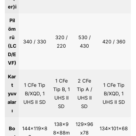
er)i
Pil
öm
rü
320 /
530 /
340 / 330
420 / 360
(LC
220
430
D/E
VF)
Kar
1 CFe
2 CFe
t
1 CFe Tip
1 CFe Tip
Tip B, 1
Tip A /
yuv
B/XQD, 1
B/XQD, 1
UHS II
UHS II
alar
UHS II SD
UHS II SD
SD
SD
ı
138x9
129x96
Bo
144x119x8
134x101x68
8x88m
x78