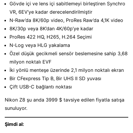
Gövde içi ve lens içi sabitlemeyi birleştiren Synchro
VR, 6EV’ye kadar derecelendirilmiştir
N-Raw’da 8K/60p video, ProRes Raw’da 4,1K video
8K/30p veya 8K’dan 4K/60p’ye kadar
ProRes 422 HQ, H265, H.264 Seçimi
N-Log veya HLG yakalama
Özel düşük gecikmeli sensör beslemesine sahip 3,68
milyon noktalı EVF
İki yönlü menteşe üzerinde 2,1 milyon noktalı ekran
Bir CFexpress Tip B, Bir UHS II SD yuvası
Çift USB-C bağlantı noktası
Nikon Z8 şu anda 3999 $ tavsiye edilen fiyatla satışa
sunuluyor.
Şimdi al: