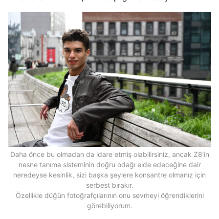
Daha önce bu olmadan da idare etmiş olabilirsiniz, ancak Z8’in
nesne tanıma sisteminin doğru odağı elde edeceğine dair
neredeyse kesinlik, sizi başka şeylere konsantre olmanız için
serbest bırakır.
Özellikle düğün fotoğrafçılarının onu sevmeyi öğrendiklerini
görebiliyorum.