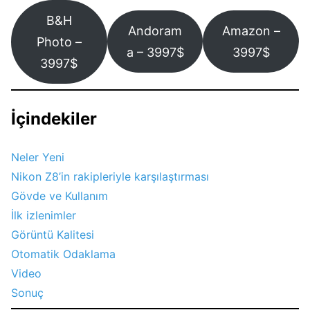
B&H
Andoram
Amazon –
Photo –
a – 3997$
3997$
3997$
İçindekiler
Neler Yeni
Nikon Z8’in rakipleriyle karşılaştırması
Gövde ve Kullanım
İlk izlenimler
Görüntü Kalitesi
Otomatik Odaklama
Video
Sonuç