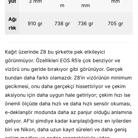
yut
3 mm
mm
m
mm
Ağı
910 gr
738 gr
736 gr
705 gr
rlık
Kağıt üzerinde Z8 bu şirkette pek etkileyici
görünmüyor. Özellikleri EOS R5’e çok benziyor ve
vizörü onu geride bırakıyor gibi görünüyor. Gerçek
bundan daha farklı olamazdı: Z8’in vizörünün minimum
gecikmesi, onu daha gerçekçi hissettiriyor ve çekim
aksiyonu için daha uygun hale getiriyor; çekim hızı ise
önemli ölçüde daha hızlı ve daha hızlı sensör okuması,
e-deklanşör modunda daha az panjur olduğu anlamına
geliyor. AF’si şimdiye kadar karşılaştığımız en iyilerden
biri ve Nikon, daha uzun kayıt süreleri ve daha geniş
çekim modları ve codec seçenekleriyle video