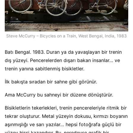
Steve McCurry – Bicycles on a Train, West Bengal, India, 1983
Batı Bengal. 1983. Duran ya da yavaşlayan bir trenin
dış yüzeyi. Pencerelerden dışarı bakan insanlar… ve
trenin yanına sabitlenmiş bisikletler.
İlk bakışta sıradan bir sahne gibi görünür.
Ama McCurry bu sahneyi bir düzene dönüştürür.
Bisikletlerin tekerlekleri, trenin pencereleriyle ritmik bir
tekrar oluşturur. Metal yüzeyin dokusu, kırmızı boyanın
aşınmışlığı ve sarı yazılar… hepsi fotoğrafa güçlü bir
yüzey hissi kazandırır. Bu, neredeyse grafik bir