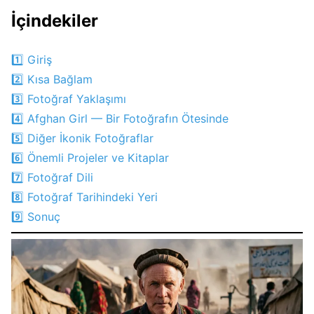
İçindekiler
1️⃣ Giriş
2️⃣ Kısa Bağlam
3️⃣ Fotoğraf Yaklaşımı
4️⃣ Afghan Girl — Bir Fotoğrafın Ötesinde
5️⃣ Diğer İkonik Fotoğraflar
6️⃣ Önemli Projeler ve Kitaplar
7️⃣ Fotoğraf Dili
8️⃣ Fotoğraf Tarihindeki Yeri
9️⃣ Sonuç