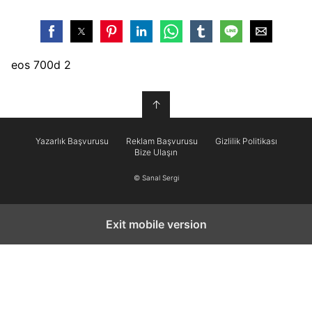
eos 700d 2
↑
Yazarlık Başvurusu
Reklam Başvurusu
Gizlilik Politikası
Bize Ulaşın
© Sanal Sergi
Exit mobile version