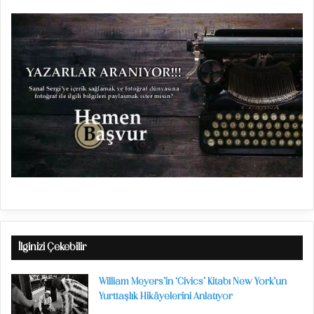
İlginizi Çekebilir
William Meyers’in ‘Civics’ Kitabı New York’un
Yurttaşlık Hikâyelerini Anlatıyor