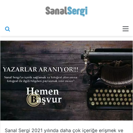
Arama yap ...
M
Sanal Sergi 2021 yılında daha çok içeriğe erişmek ve