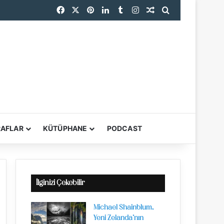
Facebook
X
Pinterest
LinkedIn
Tumblr
Instagram
Rastgele Makale
Arama yap ...
RPS Uluslararası Fotoğraf Sergisi 167. Yılında Dünyanın Dört Bir Yanından Fotoğrafçıları Buluşturuyor
RAFLAR
KÜTÜPHANE
PODCAST
YARDIMCI ARAÇL
İlginizi Çekebilir
Michael Shainblum,
Yeni Zelanda’nın