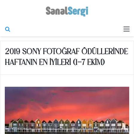
Arama yap ...
M
2019 SONY FOTOĞRAF ÖDÜLLERINDE
HAFTANIN EN İYILERI (1-7 EKIM)