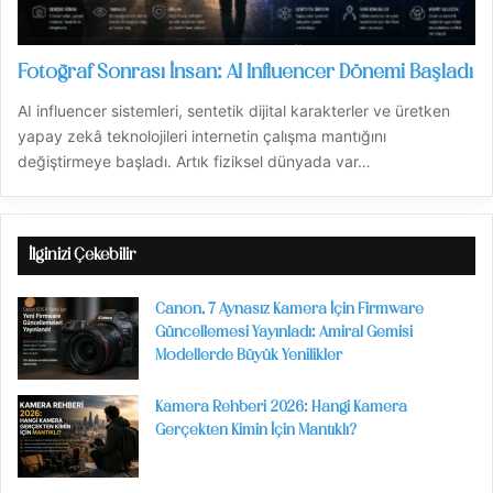
Fotoğraf Sonrası İnsan: AI Influencer Dönemi Başladı
AI influencer sistemleri, sentetik dijital karakterler ve üretken
yapay zekâ teknolojileri internetin çalışma mantığını
değiştirmeye başladı. Artık fiziksel dünyada var…
İlginizi Çekebilir
Canon, 7 Aynasız Kamera İçin Firmware
Güncellemesi Yayınladı: Amiral Gemisi
Modellerde Büyük Yenilikler
Kamera Rehberi 2026: Hangi Kamera
Gerçekten Kimin İçin Mantıklı?