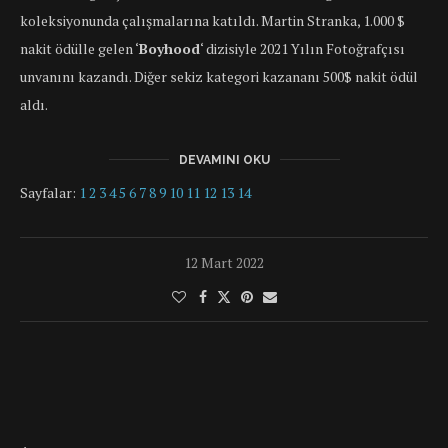
koleksiyonunda çalışmalarına katıldı. Martin Stranka, 1.000 $
nakit ödülle gelen ‘
Boyhood
‘ dizisiyle 2021 Yılın Fotoğrafçısı
unvanını kazandı. Diğer sekiz kategori kazananı 500$ nakit ödül
aldı.
DEVAMINI OKU
Sayfalar:
1
2
3
4
5
6
7
8
9
10
11
12
13
14
12 Mart 2022