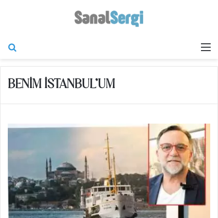
Arama yap ...
M
BENIM İSTANBUL’UM