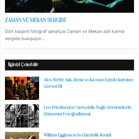
ZAMAN VE MEKAN SERGİSİ
Dört başarılı fotoğraf sanatçısı Zaman ve Mekan adlı karma
sergide buluşuyor...
İlginizi Çekebilir
Alex Webb: Işık, Renk ve Kaosun İçinde Kurulan
Görsel Dil
Lee Friedlander: Gerçeklik Değil, Görüntülerin
Dünyasını Fotoğraflamak
William Eggleston’ın Gündelik Renkli