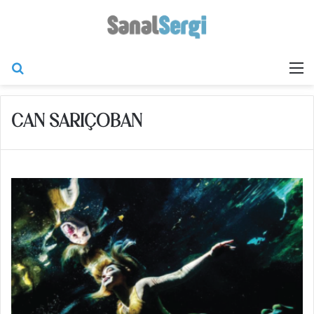
Arama yap ...
M
CAN SARIÇOBAN