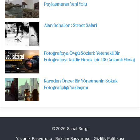
Paylaşmanın Yeni Yolu
Alan Schaller : Street Safari
Fotoğrafçıya Övgü Sözleri: Yetenekli Bir
Fotoğrafçıyı Takdir Etmek İçin 100 Anlamlı Mesaj
Kareden Önce: Bir Yönetmenin Sokak
Fotoğrafçılığı Yaklaşımı
©2026 Sanal Sergi
Yazarlık Başvurusu
Reklam Başvurusu
Gizlilik Politikası