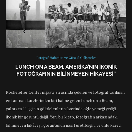
Fotoğraf Haberleri ve Güncel Gelişmeler
LUNCH ON A BEAM: AMERIKA’NIN İKONIK
FOTOĞRAFININ BILINMEYEN HIKÂYESI”
Rockefeller Center inşaatı sırasında çekilen ve fotoğraf tarihinin
en tanınan karelerinden biri haline gelen Lunch on a Beam,
yalnızca 11 işçinin gökdelenlerin üzerinde öğle yemeği yediği
ikonik bir görüntü değil. Yeni bir kitap, fotoğrafın arkasındaki
bilinmeyen hikâyeyi, görüntünün nasıl üretildiğini ve ünlü kareyi