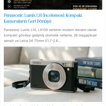
Panasonic Lumix L10 İncelemesi: Kompakt
Kameraların Geri Dönüşü
Panasonic Lumix L10, LX100 serisinin modern devamı olarak
kompakt gövdeyi gelişmiş otomatik netleme, 26 megapiksel
sensör ve Leica 24-75mm f/1.7-2.8…