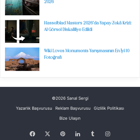
2026
Hasselblad Masters 2026’da Yapay Zekâ Krizi:
AI Görsel Diskalifiye Edildi
Wiki Loves Monuments Yarışmasının En İyi 10
Fotoğrafı
©2026 Sanal Sergi
Yazarlık Başvurusu
Reklam Başvurusu
Gizlilik Politikası
Bize Ulaşın
Facebook
X
Pinterest
LinkedIn
Tumblr
Instagram