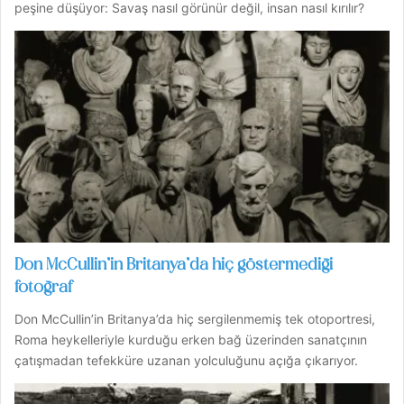
peşine düşüyor: Savaş nasıl görünür değil, insan nasıl kırılır?
Don McCullin’in Britanya’da hiç göstermediği
fotoğraf
Don McCullin’in Britanya’da hiç sergilenmemiş tek otoportresi,
Roma heykelleriyle kurduğu erken bağ üzerinden sanatçının
çatışmadan tefekküre uzanan yolculuğunu açığa çıkarıyor.