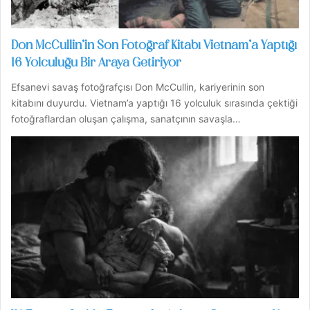
Don McCullin’in Son Fotoğraf Kitabı Vietnam’a Yaptığı
16 Yolculuğu Bir Araya Getiriyor
Efsanevi savaş fotoğrafçısı Don McCullin, kariyerinin son
kitabını duyurdu. Vietnam’a yaptığı 16 yolculuk sırasında çektiği
fotoğraflardan oluşan çalışma, sanatçının savaşla…