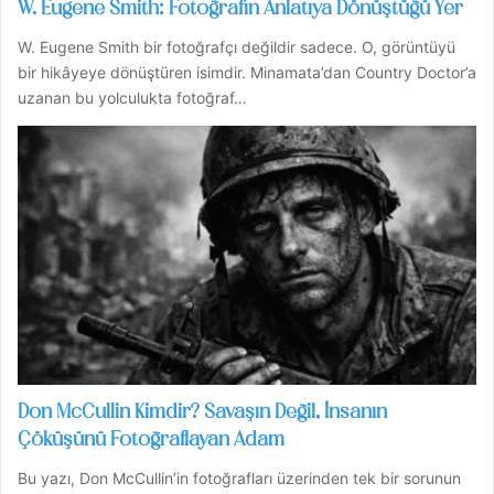
W. Eugene Smith: Fotoğrafın Anlatıya Dönüştüğü Yer
W. Eugene Smith bir fotoğrafçı değildir sadece. O, görüntüyü
bir hikâyeye dönüştüren isimdir. Minamata’dan Country Doctor’a
uzanan bu yolculukta fotoğraf…
Don McCullin Kimdir? Savaşın Değil, İnsanın
Çöküşünü Fotoğraflayan Adam
Bu yazı, Don McCullin’in fotoğrafları üzerinden tek bir sorunun