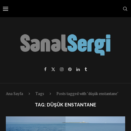
Ana Sayfa
Tags
Posts tagged with "düşük enstantane"
TAG:
DÜŞÜK ENSTANTANE