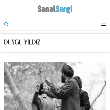
Arama yap ...
M
DUYGU YILDIZ