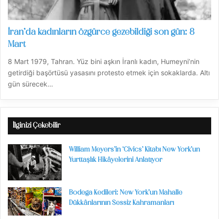
İran’da kadınların özgürce gezebildiği son gün: 8
Mart
8 Mart 1979, Tahran. Yüz bini aşkın İranlı kadın, Humeyni’nin
getirdiği başörtüsü yasasını protesto etmek için sokaklarda. Altı
gün sürecek…
İlginizi Çekebilir
William Meyers’in ‘Civics’ Kitabı New York’un
Yurttaşlık Hikâyelerini Anlatıyor
Bodega Kedileri: New York’un Mahalle
Dükkânlarının Sessiz Kahramanları